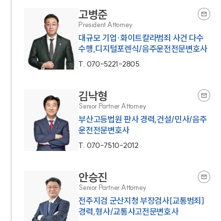
고병준
President Attorney
대규모 기업·화이트칼라범죄 사건 다수
수행,디지털포렌식/음주운전전문변호사
T.
070-5221-2805
김낙형
Senior Partner Attorney
부산고등법원 판사 경력,건설/민사/음주
운전전문변호사
T.
070-7510-2012
안승진
Senior Partner Attorney
전주지검 군산지청 부장검사[교통범죄]
경력,형사/교통사고전문변호사