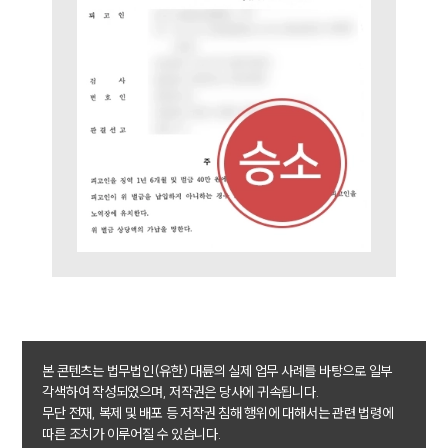
사례분석/최신동향
법률정보
법률지식인
고객후기
업무분야
음주교통사고대응부 업무
전체
구성원 소개
음주운전·교통사고전문변호사추천
소식/자료
본 콘텐츠는 법무법인(유한) 대륜의 실제 업무 사례를 바탕으로 일부
각색하여 작성되었으며, 저작권은 당사에 귀속됩니다.
무단 전재, 복제 및 배포 등 저작권 침해 행위에 대해서는 관련 법령에
언론보도
따른 조치가 이루어질 수 있습니다.
공지사항