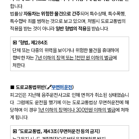
합니다.
법률상 
자동차는 위험한 물건으로 간주
되어 특수상해, 특수폭행, 
특수협박 죄를 범하는 것으로 보고 있으며, 처벌시 도로교통법의 
적용을 받는 것이 아니라 
일반 형법의 적용
을 받습니다.
▣ 「형법」 제284조
단체 또는 다중의 위력을 보이거나 위험한 물건을 휴대하여 
협박한 자는 
7년 이하의 징역 또는 1천만 원 이하의 벌금
에 
처한다.
■ 
도로교통법위반(🔗
무면허운전
) 
피고인은 지난해 음주운전사고로 인해 면허가 취소된 상태였습니
다. 그럼에도 운전을 했기에 이는 도로교통법상 무면허운전에 해
당하며 이 경우 
1년 이하의 징역이나 300만원 이하의 벌금
에 처하
게 됩니다.
▣ 「도로교통법」 제43조(무면허운전 등의 금지)
누구든지 시·도 경찰청장으로부터 운전면허를 받지 