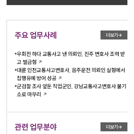
법률 블로그
법률서식
뉴스레터/브로슈어
세미나
주요 업무사례
더보기
대륜법률상담예약
대륜법률상담예약
우회전 하다 교통사고 낸 의뢰인, 진주 변호사 조력 받
고 벌금형
대륜 인천교통사고변호사, 음주운전 의뢰인 실형에서
집행유예 방어 성공
군검찰 조사 앞둔 직업군인, 강남교통사고변호사 불기
소로 마무리
관련 업무분야
더보기