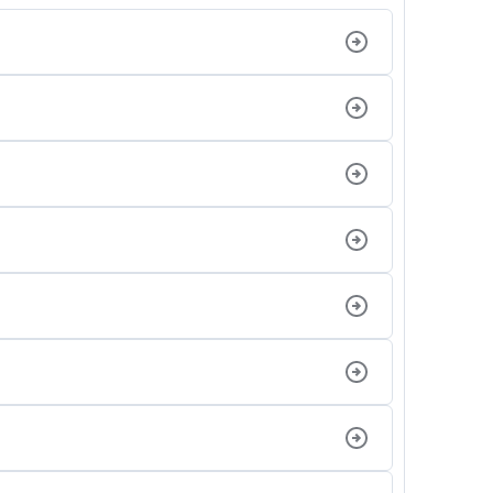
업무분야
음주교통사고대응부 업무
전체
구성원 소개
음주운전·교통사고전문변호사추천
소식/자료
스토리
언론보도
공지사항
법률 블로그