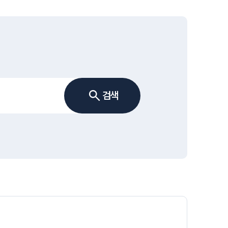
글로벌 파트너 로펌
고객의 소리
통합검색
AI대륜
업무사례
검색
주요 업무사례
사례분석/최신동향
법률정보
법률지식인
고객후기