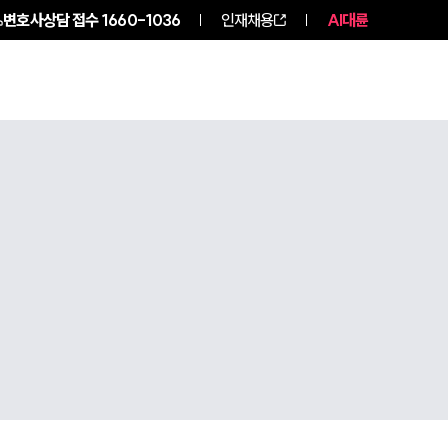
변호사상담 접수
1660-1036
인재채용
AI대륜
구성원 소개
소식/자료
팀소개
팀소개
대륜의 강점
오시는 길