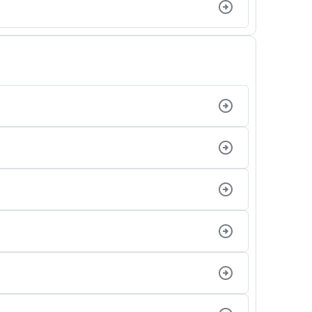
법률서식
뉴스레터/브로슈어
세미나
대륜법률상담예약
대륜법률상담예약