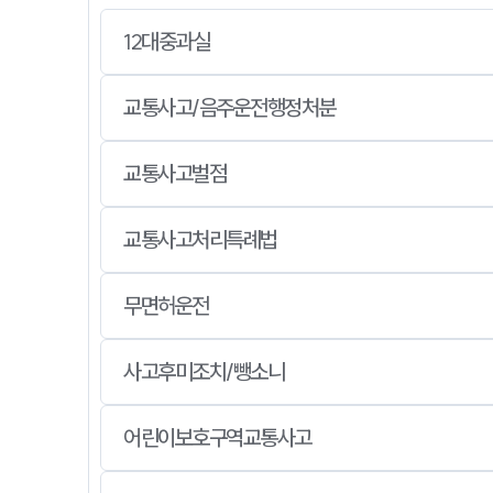
12대중과실
교통사고/음주운전행정처분
교통사고벌점
교통사고처리특례법
무면허운전
사고후미조치/뺑소니
어린이보호구역교통사고