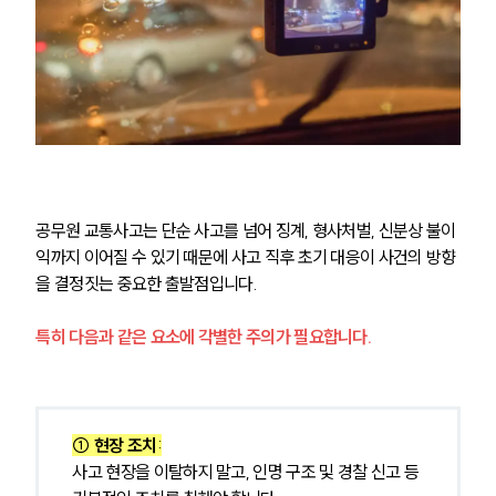
업무분야
음주교통사고대응부 업무
전체
구성원 소개
공무원 교통사고는 단순 사고를 넘어 징계, 형사처벌, 신분상 불이
음주운전·교통사고전문변호사추천
익까지 이어질 수 있기 때문에 사고 직후 초기 대응이 사건의 방향
을 결정짓는 중요한 출발점입니다.
소식/자료
특히 다음과 같은 요소에 각별한 주의가 필요합니다.
언론보도
공지사항
법률 블로그
법률서식
① 현장 조치
:
뉴스레터/브로슈어
사고 현장을 이탈하지 말고, 인명 구조 및 경찰 신고 등 
세미나