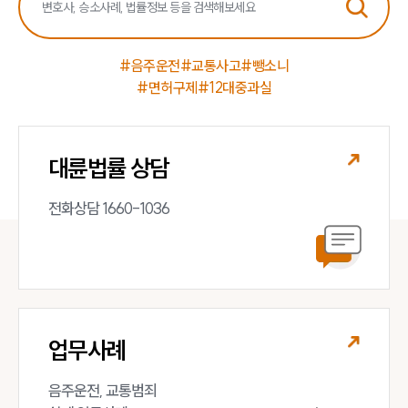
#음주운전
#교통사고
#뺑소니
#면허구제
#12대중과실
대륜법률 상담
전화상담 1660-1036
업무사례
음주운전, 교통범죄 
