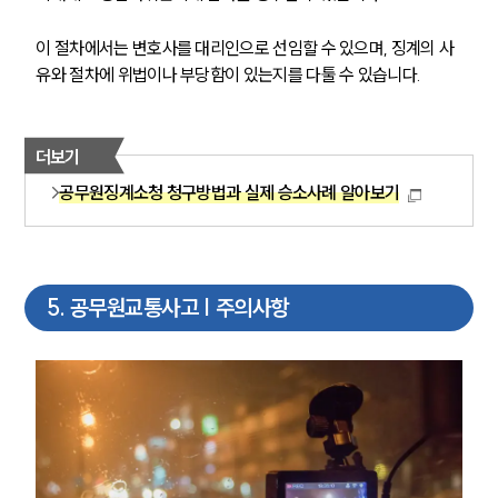
이 절차에서는 변호사를 대리인으로 선임할 수 있으며, 징계의 사
유와 절차에 위법이나 부당함이 있는지를 다툴 수 있습니다.
팀소개
팀소개
더보기
대륜의 강점
공무원징계소청 청구방법과 실제 승소사례 알아보기
오시는 길
글로벌 파트너 로펌
고객의 소리
통합검색
AI대륜
5
.
공무원교통사고 | 주의사항
업무사례
주요 업무사례
사례분석/최신동향
법률정보
법률지식인
고객후기