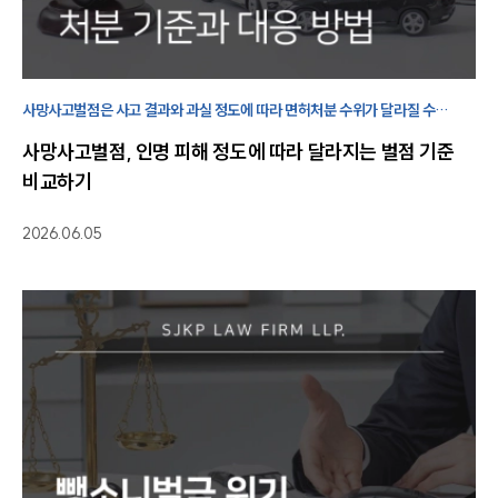
구성원 소개
음주운전·교통사고전문변호사추천
사망사고벌점은 사고 결과와 과실 정도에 따라 면허처분 수위가 달라질 수
있습니다. 교통사고의 가해자가 되었다면 벌점, 형사절차, 행정처분을 함께
사망사고벌점, 인명 피해 정도에 따라 달라지는 벌점 기준
확인해야 합니다.
비교하기
소식/자료
언론보도
2026.06.05
공지사항
법률 블로그
법률서식
뉴스레터/브로슈어
세미나
대륜법률상담예약
대륜법률상담예약