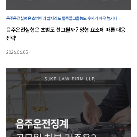
음주운전실형은 초범이라 할지라도 혈중알코올농도 수치가 매우 높거나
인명사고가 동반된 경우 선고될 수 있습니다. 음주운전변호사의 대응 전략을
음주운전실형은 초범도 선고될까? 양형 요소에 따른 대응
확인해보시기 바랍니다.
전략
2026.06.05
팀소개