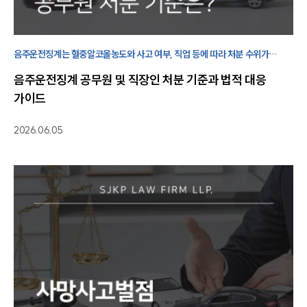
팀소개
대륜의 강점
오시는 길
글로벌 파트너 로펌
음주운전징계는 혈중알코올농도와 사고 여부, 직업 등에 따라 처분 수위가
고객의 소리
달라지므로 징계 기준과 초기 대응 방법을 미리 알아두고 상황에 맞게 준비하는
통합검색
음주운전징계 공무원 및 직장인 처분 기준과 법적 대응
것이 중요합니다.
AI대륜
가이드
업무사례
2026.06.05
주요 업무사례
사례분석/최신동향
법률정보
법률지식인
고객후기
업무분야
음주교통사고대응부 업무
전체