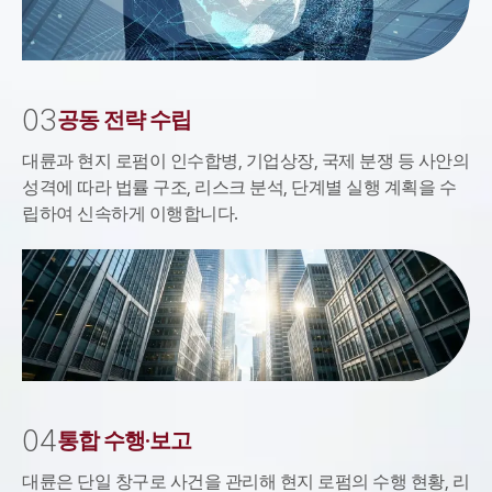
소식/자료
언론보도
0
3
공동 전략 수립
공지사항
법률 블로그
대륜과 현지 로펌이 인수합병, 기업상장, 국제 분쟁 등 사안의
법률서식
성격에 따라 법률 구조, 리스크 분석, 단계별 실행 계획을 수
뉴스레터/브로슈어
립하여 신속하게 이행합니다.
세미나
대륜법률상담예약
대륜법률상담예약
0
4
통합 수행·보고
대륜은 단일 창구로 사건을 관리해 현지 로펌의 수행 현황, 리