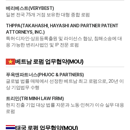
베리베스트
(
VERYBEST
)
일본 전국 75개 거점 보유한 대형 종합 로펌
THPPA
(
TAKAHASHI, HAYASHI AND PARTNER PATENT
ATTORNEYS, INC.
)
특허·디자인·상표등록출원 및 라이선스 협상, 침해소송에 대
응 가능한 변리사법인 및 IP 전문 로펌
베트남
로펌 업무협약(MOU)
푸옥앤파트너스
(
PHUOC & PARTNERS
)
글로벌 법률 매체에서 선정한 베트남 최고 로펌으로, 20년 이
상 기업법무 수행
트리민
(
TRI MINH LAW FIRM
)
현지 진출 기업 대상 법률 자문과 노동·인허가 이슈 실무 대응
로펌
태국
로펌 업무협약(MOU)