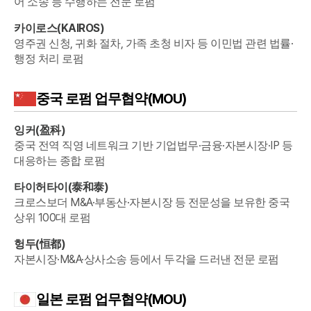
어 소송 등 수행하는 전문 로펌
카이로스
(
KAIROS
)
영주권 신청, 귀화 절차, 가족 초청 비자 등 이민법 관련 법률·
행정 처리 로펌
중국
로펌 업무협약(MOU)
잉커
(
盈科
)
중국 전역 직영 네트워크 기반 기업법무·금융·자본시장·IP 등
대응하는 종합 로펌
타이허타이
(
泰和泰
)
크로스보더 M&A·부동산·자본시장 등 전문성을 보유한 중국
상위 100대 로펌
헝두
(
恒都
)
자본시장·M&A·상사소송 등에서 두각을 드러낸 전문 로펌
일본
로펌 업무협약(MOU)