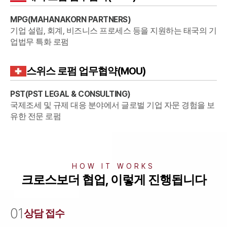
MPG
(
MAHANAKORN PARTNERS
)
기업 설립, 회계, 비즈니스 프로세스 등을 지원하는 태국의 기
업법무 특화 로펌
스위스
로펌 업무협약(MOU)
PST
(
PST LEGAL & CONSULTING
)
국제조세 및 규제 대응 분야에서 글로벌 기업 자문 경험을 보
유한 전문 로펌
팀소개
HOW IT WORKS
팀소개
크로스보더 협업, 이렇게 진행됩니다
대륜의 강점
오시는 길
글로벌 파트너 로펌
0
1
상담 접수
고객의 소리