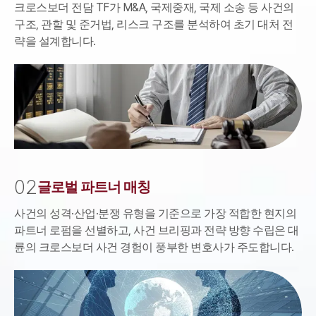
통합검색
크로스보더 전담 TF가 M&A, 국제중재, 국제 소송 등 사건의
AI대륜
구조, 관할 및 준거법, 리스크 구조를 분석하여 초기 대처 전
략을 설계합니다.
업무사례
주요 업무사례
사례분석/최신동향
법률정보
법률지식인
고객후기
0
2
글로벌 파트너 매칭
업무분야
사건의 성격·산업·분쟁 유형을 기준으로 가장 적합한 현지의
음주교통사고대응부 업무
파트너 로펌을 선별하고, 사건 브리핑과 전략 방향 수립은 대
전체
륜의 크로스보더 사건 경험이 풍부한 변호사가 주도합니다.
구성원 소개
음주운전·교통사고전문변호사추천