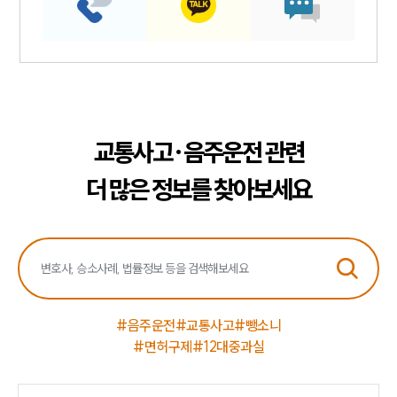
교통사고·음주운전 관련
더 많은 정보를 찾아보세요
#음주운전
#교통사고
#뺑소니
#면허구제
#12대중과실