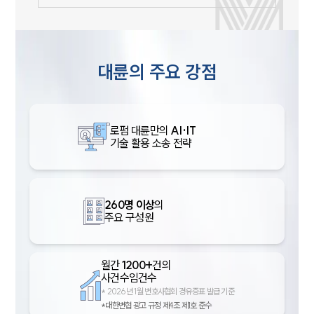
대륜의 주요 강점
로펌 대륜만의
AI·IT
기술 활용 소송 전략
260명 이상
의
주요 구성원
월간
1200+
건의
사건수임건수
*
2026년 1월 변호사협회 경유증표 발급 기준
*대한변협 광고 규정 제4조 제1호 준수