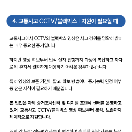
언론보도
공지사항
4
.
교통사고 CCTV/블랙박스 | 지원이 필요할 때
법률 블로그
법률서식
뉴스레터/브로슈어
교통사고에서 CCTV와 블랙박스 영상은 사고 경위를 명확히 밝히
세미나
는 매우 중요한 증거입니다.
대륜법률상담예약
하지만 영상 확보부터 법적 절차 진행까지 과정이 복잡하고 까다
로워, 혼자서 원활하게 대응하기 어려운 경우가 많습니다.
대륜법률상담예약
특히 영상의 보존 기간이 짧고, 확보 방법이나 증거능력 인정 여부 
등 전문 지식이 필요하기 때문입니다.
본 법인은 자체 증거조사센터 및 디지털 포렌식 센터를 운영하고 
있어, 교통사고 CCTV/블랙박스 영상 확보부터 분석, 보존까지 
체계적으로 지원합니다.
또한 각 분야 전문변호사들이 협업하여 수집된 영상 자료를 분석 