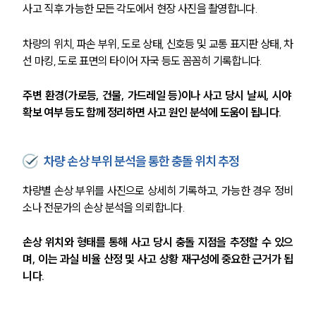
사고 직후 가능한 모든 각도에서 현장 사진을 촬영합니다.
업무사례
주요 업무사례
차량의 위치, 파손 부위, 도로 상태, 신호등 및 교통 표지판 상태, 차
사례분석/최신동향
선 마킹, 도로 표면의 타이어 자국 등도 꼼꼼히 기록합니다.
법률정보
법률지식인
주변 환경(가로등, 건물, 가드레일 등)이나 사고 당시 날씨, 시야 
고객후기
확보 여부 등도 함께 정리하면 사고 원인 분석에 도움이 됩니다.
업무분야
차량 손상 부위 분석을 통한 충돌 위치 추정
음주교통사고대응부 업무
전체
차량별 손상 부위를 사진으로 상세히 기록하고, 가능한 경우 정비
소나 전문가의 손상 분석을 의뢰합니다.
구성원 소개
손상 위치와 형태를 통해 사고 당시 충돌 지점을 추정할 수 있으
며, 이는 과실 비율 산정 및 사고 상황 재구성에 중요한 근거가 됩
음주운전·교통사고전문변호사추천
니다.
소식/자료