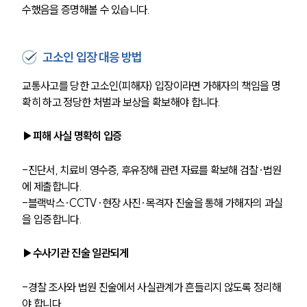
글로벌 파트너 로펌
수했음을 증명해볼 수 있습니다.
고객의 소리
통합검색
AI대륜
고소인 입장 대응 방법
교통사고를 당한 고소인(피해자) 입장이라면 가해자의 책임을 명
업무사례
확히 하고 정당한 처벌과 보상을 확보해야 합니다. 
주요 업무사례
사례분석/최신동향
▶피해 사실 명확히 입증
법률정보
법률지식인
-진단서, 치료비 영수증, 후유장해 관련 자료를 확보해 검찰·법원
고객후기
에 제출합니다.
-블랙박스·CCTV·현장 사진·목격자 진술을 통해 가해자의 과실
업무분야
을 입증합니다.
음주교통사고대응부 업무
▶수사기관 진술 일관되게
전체
-경찰 조사와 법원 진술에서 사실관계가 흔들리지 않도록 정리해
구성원 소개
야 합니다.