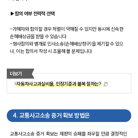
음주운전·교통사고전문변호사추천
▶합의 여부 전략적 선택
-가해자와 합의할 경우 처벌이 약해질 수 있지만 동시에 신속한 
소식/자료
손해배상금을 받을 수 있습니다.
-형사합의와 별개로 민사소송(손해배상청구)을 제기할 수 있으
언론보도
나, 이는 합의서 작성 시 조율해 볼 문제입니다.
공지사항
법률 블로그
법률서식
뉴스레터/브로슈어
더보기
세미나
자동차사고과실비율, 인정기준과 불복 절차는?
대륜법률상담예약
대륜법률상담예약
4
.
교통사고소송 증거 확보 방법은
교통사고소송 증거 확보는 재판의 승패를 좌우할 만큼 결정적인 