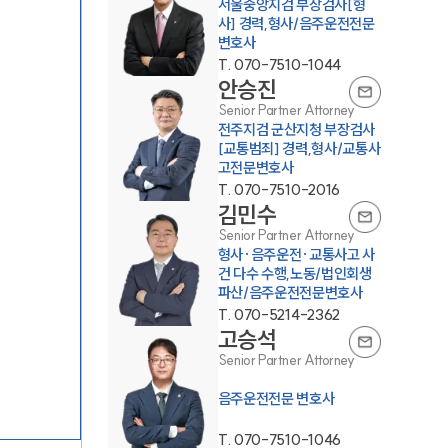
서울중앙지검 부장검사[형
사] 경력,형사/음주운전전문
변호사
T.
070-7510-1044
안승진
Senior Partner Attorney
전주지검 군산지청 부장검사
[교통범죄] 경력,형사/교통사
고전문변호사
팀소개
T.
070-7510-2016
김민수
Senior Partner Attorney
팀소개
형사·음주운전·교통사고 사
건 다수 수행,노동/법인회생
대륜의 강점
파산/음주운전전문변호사
T.
070-5214-2362
오시는 길
고승석
글로벌 파트너 로펌
Senior Partner Attorney
음주운전전문 변호사
고객의 소리
T.
070-7510-1046
통합검색