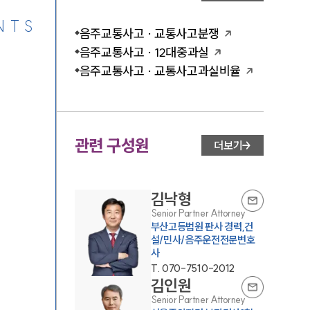
NTS
음주교통사고 · 교통사고분쟁
음주교통사고 · 12대중과실
음주교통사고 · 교통사고과실비율
관련 구성원
더보기
김낙형
Senior Partner Attorney
부산고등법원 판사 경력,건
설/민사/음주운전전문변호
사
T.
070-7510-2012
김인원
Senior Partner Attorney