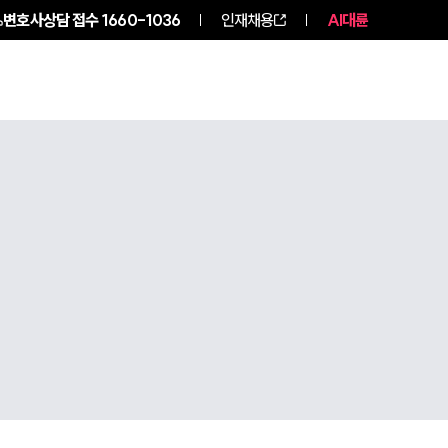
변호사상담 접수
1660-1036
인재채용
AI대륜
구성원 소개
소식/자료