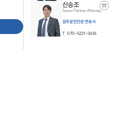
신승조
AI대륜
Senior Partner Attorney
음주운전전문 변호사
업무사례
T.
070-5221-3616
주요 업무사례
사례분석/최신동향
법률정보
법률지식인
고객후기
업무분야
음주교통사고대응부 업무