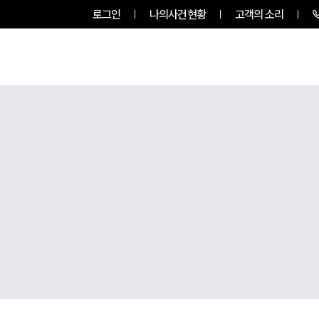
로그인
나의사건현황
고객의 소리
팀소개
업무사례
업무분야