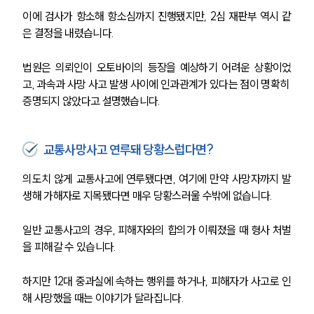
이에 검사가 항소해 항소심까지 진행됐지만, 2심 재판부 역시 같
은 결정을 내렸습니다.
법원은 의뢰인이 오토바이의 등장을 예상하기 어려운 상황이었
고, 과속과 사망 사고 발생 사이에 인과관계가 있다는 점이 명확히 
증명되지 않았다고 설명했습니다.
팀소개
교통사망사고 연루돼 당황스럽다면?
팀소개
대륜의 강점
의도치 않게 교통사고에 연루됐다면, 여기에 만약 사망자까지 발
오시는 길
생해 가해자로 지목됐다면 매우 당황스러울 수밖에 없습니다.
글로벌 파트너 로펌
고객의 소리
통합검색
일반 교통사고의 경우, 피해자와의 합의가 이뤄졌을 때 형사 처벌
AI대륜
을 피해갈 수 있습니다.
하지만 12대 중과실에 속하는 행위를 하거나, 피해자가 사고로 인
업무사례
해 사망했을 때는 이야기가 달라집니다.