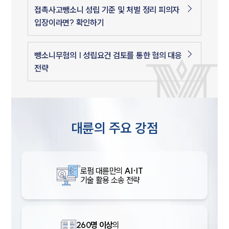
접촉사고뺑소니 성립 기준 및 처벌 정리 피의자
입장이라면? 확인하기
뺑소니무혐의 | 성립요건 검토를 통한 혐의 대응
전략
대륜의 주요 강점
로펌 대륜만의
AI·IT
기술 활용 소송 전략
260명 이상
의