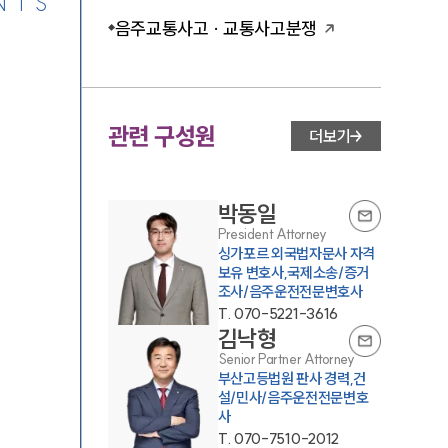
NTS
음주교통사고 · 교통사고분쟁
관련 구성원
더보기
박동일
President Attorney
싱가포르 외국법자문사 자격
보유 변호사,국제소송/증거
조사/음주운전전문변호사
T.
070-5221-3616
김낙형
Senior Partner Attorney
부산고등법원 판사 경력,건
설/민사/음주운전전문변호
사
T.
070-7510-2012