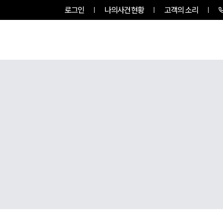
로그인
나의사건현황
고객의 소리
팀소개
업무사례
업무분야