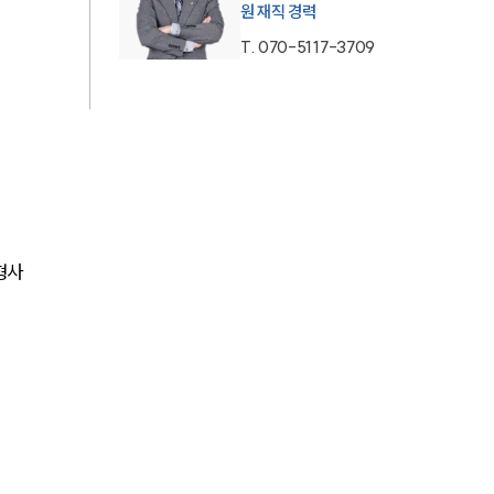
원 재직 경력
AI대륜
T.
070-5117-3709
업무사례
주요 업무사례
사례분석/최신동향
법률정보
형사
법률지식인
고객후기
업무분야
음주교통사고대응부 업무