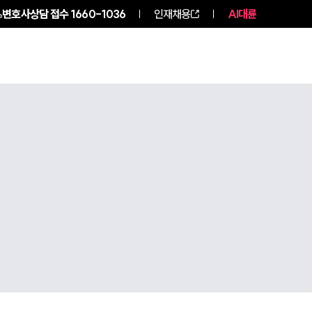
변호사상담 접수
1660-1036
인재채용
AI대륜
구성원 소개
소식/자료