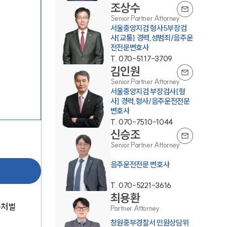
조상수
Senior Partner Attorney
서울중앙지검 형사5부장검
사[교통] 경력,성범죄/음주운
전전문변호사
T.
070-5117-3709
김인원
Senior Partner Attorney
서울중앙지검 부장검사[형
팀소개
사] 경력,형사/음주운전전문
변호사
팀소개
T.
070-7510-1044
신승조
대륜의 강점
Senior Partner Attorney
오시는 길
음주운전전문 변호사
글로벌 파트너 로펌
T.
070-5221-3616
최용환
고객의 소리
중처벌
Partner Attorney
창원중부경찰서 민원상담위
통합검색