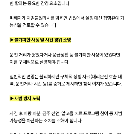
한 합의는 중요한 감경 요소입니다.
음주운전·교통사고전문변호사추천
피해자가 처벌불원의사를 밝히면 법원에서 실형 대신 집행유예 가
능성을 검토할 수 있습니다.
소식/자료
▶불가피한 사정 및 사건 경위 소명
언론보도
공지사항
운전 거리가 짧았다거나 응급상황 등 불가피한 사정이 있었다면 
법률 블로그
법률서식
이를 구체적으로 설명해야 합니다.
뉴스레터/브로슈어
세미나
일반적인 변명은 불리하지만 구체적 상황 자료(대리운전 호출 내
역, 운전거리·시간 등)를 증거로 제시하면 참작 여지가 있습니다.
대륜법률상담예약
▶재범 방지 노력
대륜법률상담예약
사건 후 차량 처분, 금주 선언, 알코올 치료 프로그램 참여 등 재범 
가능성을 차단하는 조치를 취해야 합니다.