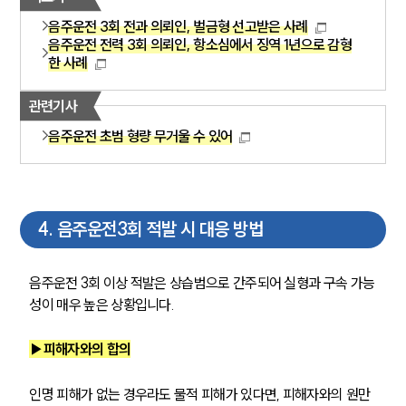
글로벌 파트너 로펌
고객의 소리
음주운전 3회 전과 의뢰인, 벌금형 선고받은 사례
음주운전 전력 3회 의뢰인, 항소심에서 징역 1년으로 감형
통합검색
한 사례
AI대륜
관련기사
업무사례
음주운전 초범 형량 무거울 수 있어
주요 업무사례
사례분석/최신동향
법률정보
법률지식인
4
.
음주운전3회 적발 시 대응 방법
고객후기
음주운전 3회 이상 적발은 상습범으로 간주되어 실형과 구속 가능
업무분야
성이 매우 높은 상황입니다.
음주교통사고대응부 업무
전체
▶피해자와의 합의
인명 피해가 없는 경우라도 물적 피해가 있다면, 피해자와의 원만
구성원 소개