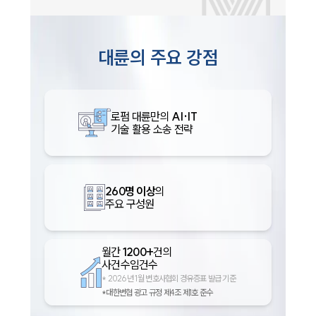
대륜의 주요 강점
로펌 대륜만의
AI·IT
기술 활용 소송 전략
260명 이상
의
주요 구성원
월간
1200+
건의
사건수임건수
*
2026년 1월 변호사협회 경유증표 발급 기준
*대한변협 광고 규정 제4조 제1호 준수