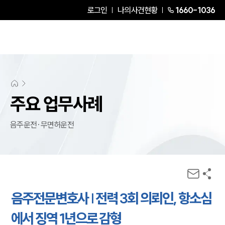
로그인
나의사건현황
1660-1036
주요 업무사례
음주운전·무면허운전
음주전문변호사 | 전력 3회 의뢰인, 항소심
에서 징역 1년으로 감형