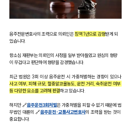
주요 업무사례
사례분석/최신동향
법률정보
법률지식인
고객후기
음주전문변호사의 조력으로 의뢰인은 
징역 1년으로 감형
받게 되
었습니다.
업무분야
음주교통사고대응부 업무
항소심 재판부는 의뢰인의 사정을 일부 받아들였고 원심의 형량
전체
이 무겁다고 판단하여 형량을 감경했습니다.
최근 법원은 3회 이상 음주운전 시 가중처벌하는 경향이 있으나 
구성원 소개
사고 여부, 피해 규모, 혈중알코올농도, 운전 거리, 숙취운전 여부 
등 다양한 요소를 고려해 판결
하고 있습니다.
음주운전·교통사고전문변호사추천
하지만 🔗
음주운전3회처벌
은 가중처벌을 피할 수 없기 때문에 법
소식/자료
무법인 대륜의 🔗
음주운전·교통사고변호사
의 조력을 받는 것이 
중요합니다. 
언론보도
공지사항