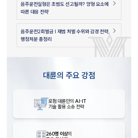
음주운전실형은 초범도 선고될까? 양형 요소에
따른 대응 전략
음주운전2회벌금 | 재범 처벌 수위와 감경 전략,
행정처분 총정리
대륜의 주요 강점
로펌 대륜만의
AI·IT
기술 활용 소송 전략
260명 이상
의