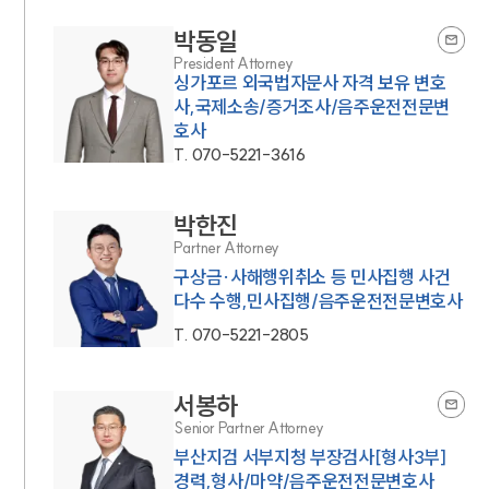
박동일
President Attorney
싱가포르 외국법자문사 자격 보유 변호
사,국제소송/증거조사/음주운전전문변
호사
T.
070-5221-3616
박한진
Partner Attorney
구상금·사해행위취소 등 민사집행 사건
다수 수행,민사집행/음주운전전문변호사
T.
070-5221-2805
서봉하
Senior Partner Attorney
부산지검 서부지청 부장검사[형사3부]
경력,형사/마약/음주운전전문변호사