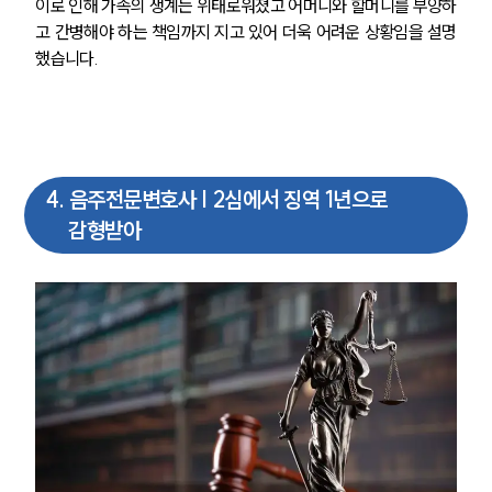
이로 인해 가족의 생계는 위태로워졌고 어머니와 할머니를 부양하
고 간병해야 하는 책임까지 지고 있어 더욱 어려운 상황임을 설명
했습니다.
팀소개
4
.
음주전문변호사 | 2심에서 징역 1년으로
감형받아
팀소개
대륜의 강점
오시는 길
글로벌 파트너 로펌
고객의 소리
통합검색
AI대륜
업무사례