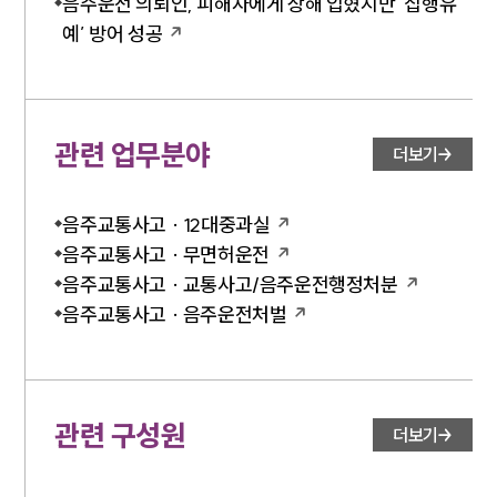
음주운전 의뢰인, 피해자에게 상해 입혔지만 ‘집행유
예’ 방어 성공
언론보도
공지사항
법률 블로그
법률서식
뉴스레터/브로슈어
관련 업무분야
더보기
세미나
음주교통사고 · 12대중과실
대륜법률상담예약
음주교통사고 · 무면허운전
대륜법률상담예약
음주교통사고 · 교통사고/음주운전행정처분
음주교통사고 · 음주운전처벌
관련 구성원
더보기