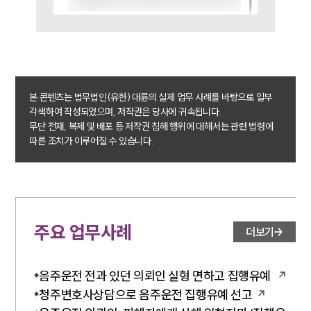
업무사례
주요 업무사례
사례분석/최신동향
법률정보
법률지식인
본 콘텐츠는 법무법인(유한) 대륜의 실제 업무 사례를 바탕으로 일부
고객후기
각색하여 작성되었으며, 저작권은 당사에 귀속됩니다.
무단 전재, 복제 및 배포 등 저작권 침해 행위에 대해서는 관련 법령에
따른 조치가 이루어질 수 있습니다.
업무분야
음주교통사고대응부 업무
전체
주요 업무사례
더보기
구성원 소개
음주운전·교통사고전문변호사추천
음주운전 전과 있던 의뢰인 실형 면하고 집행유예
청주변호사상담으로 음주운전 집행유예 선고
소식/자료