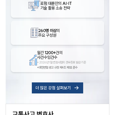
로펌 대륜만의
AI·IT
기술 활용 소송 전략
260명 이상
의
주요 구성원
월간
1200+
건의
사건수임건수
*
2026년 1월 변호사협회 경유증표 발급 기준
*대한변협 광고 규정 제4조 제1호 준수
더 많은 강점 살펴보기
교통사고
변호사