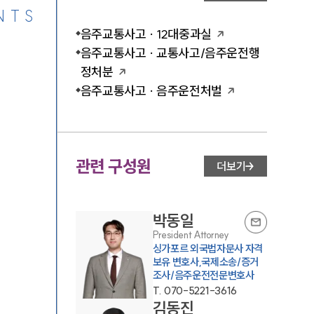
NTS
음주교통사고 · 12대중과실
음주교통사고 · 교통사고/음주운전행
정처분
음주교통사고 · 음주운전처벌
관련 구성원
더보기
박동일
President Attorney
싱가포르 외국법자문사 자격
보유 변호사,국제소송/증거
조사/음주운전전문변호사
T.
070-5221-3616
김동진