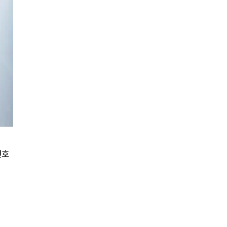
AI대륜
업무사례
주요 업무사례
사례분석/최신동향
법률정보
법률지식인
변호
고객후기
업무분야
음주교통사고대응부 업무