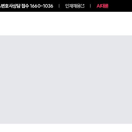
변호사상담 접수
1660-1036
인재채용
AI대륜
구성원 소개
소식/자료