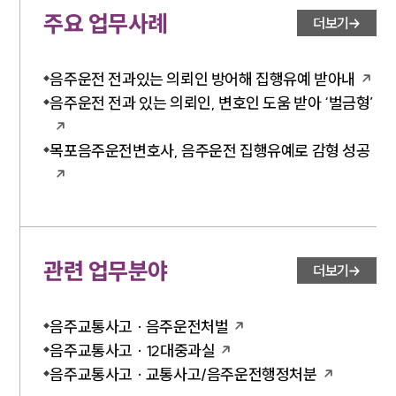
주요 업무사례
음주운전·교통사고전문변호사추천
더보기
소식/자료
음주운전 전과있는 의뢰인 방어해 집행유예 받아내
음주운전 전과 있는 의뢰인, 변호인 도움 받아 ‘벌금형’
언론보도
공지사항
목포음주운전변호사, 음주운전 집행유예로 감형 성공
법률 블로그
법률서식
뉴스레터/브로슈어
세미나
대륜법률상담예약
관련 업무분야
더보기
대륜법률상담예약
음주교통사고 · 음주운전처벌
음주교통사고 · 12대중과실
음주교통사고 · 교통사고/음주운전행정처분