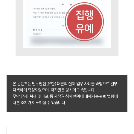
고객의 소리
통합검색
AI대륜
업무사례
주요 업무사례
사례분석/최신동향
법률정보
법률지식인
고객후기
본 콘텐츠는 법무법인(유한) 대륜의 실제 업무 사례를 바탕으로 일부
업무분야
각색하여 작성되었으며, 저작권은 당사에 귀속됩니다.
무단 전재, 복제 및 배포 등 저작권 침해 행위에 대해서는 관련 법령에
음주교통사고대응부 업무
따른 조치가 이루어질 수 있습니다.
전체
구성원 소개