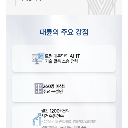
대륜의 주요 강점
로펌 대륜만의
AI·IT
기술 활용 소송 전략
260명 이상
의
주요 구성원
월간
1200+
건의
사건수임건수
*
2026년 1월 변호사협회 경유증표 발급 기준
*대한변협 광고 규정 제4조 제1호 준수