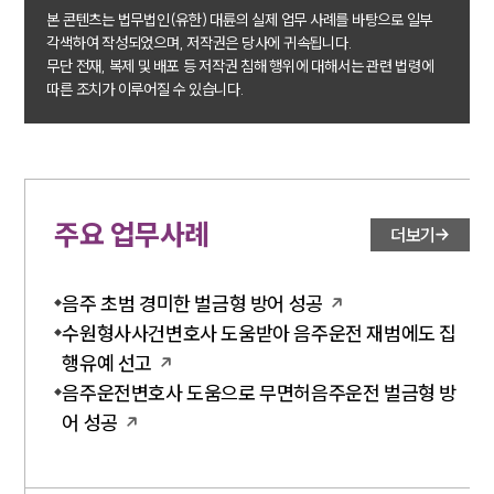
공지사항
법률 블로그
본 콘텐츠는 법무법인(유한) 대륜의 실제 업무 사례를 바탕으로 일부
법률서식
각색하여 작성되었으며, 저작권은 당사에 귀속됩니다.
뉴스레터/브로슈어
무단 전재, 복제 및 배포 등 저작권 침해 행위에 대해서는 관련 법령에
세미나
따른 조치가 이루어질 수 있습니다.
대륜법률상담예약
대륜법률상담예약
주요 업무사례
더보기
음주 초범 경미한 벌금형 방어 성공
수원형사사건변호사 도움받아 음주운전 재범에도 집
행유예 선고
음주운전변호사 도움으로 무면허음주운전 벌금형 방
어 성공