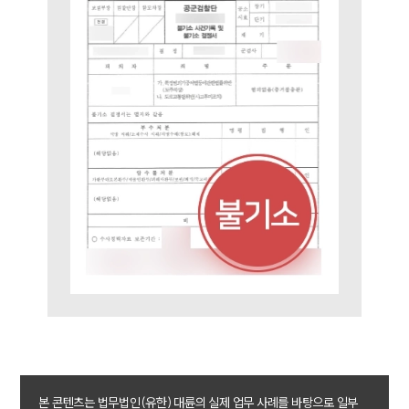
AI대륜
업무사례
주요 업무사례
사례분석/최신동향
법률정보
법률지식인
고객후기
업무분야
음주교통사고대응부 업무
전체
구성원 소개
음주운전·교통사고전문변호사추천
본 콘텐츠는 법무법인(유한) 대륜의 실제 업무 사례를 바탕으로 일부