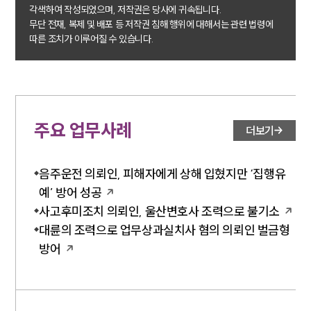
각색하여 작성되었으며, 저작권은 당사에 귀속됩니다.
무단 전재, 복제 및 배포 등 저작권 침해 행위에 대해서는 관련 법령에
소식/자료
따른 조치가 이루어질 수 있습니다.
언론보도
공지사항
법률 블로그
법률서식
뉴스레터/브로슈어
주요 업무사례
더보기
세미나
음주운전 의뢰인, 피해자에게 상해 입혔지만 ‘집행유
대륜법률상담예약
예’ 방어 성공
대륜법률상담예약
사고후미조치 의뢰인, 울산변호사 조력으로 불기소
대륜의 조력으로 업무상과실치사 혐의 의뢰인 벌금형
방어