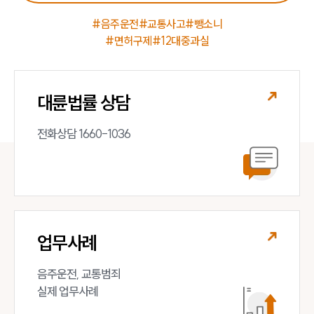
#음주운전
#교통사고
#뺑소니
#면허구제
#12대중과실
대륜법률 상담
전화상담 1660-1036
업무사례
음주운전, 교통범죄 

실제 업무사례