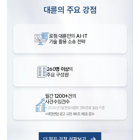
대륜의 주요 강점
로펌 대륜만의
AI·IT
기술 활용 소송 전략
260명 이상
의
주요 구성원
월간
1200+
건의
사건수임건수
*
2026년 1월 변호사협회 경유증표 발급 기준
*대한변협 광고 규정 제4조 제1호 준수
더 많은 강점 살펴보기