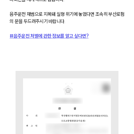
사례분석/최신동향
법률정보
법률지식인
음주운전 재범으로 지목돼 실형 위기에 놓였다면 조속히 부산로펌
고객후기
의 문을 두드려주시기 바랍니다. 
#음주운전 처벌에 관한 정보를 알고 싶다면?
업무분야
음주교통사고대응부 업무
전체
구성원 소개
음주운전·교통사고전문변호사추천
소식/자료
언론보도
공지사항