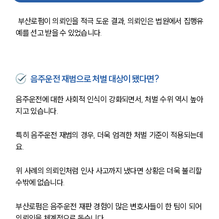
 부산로펌이 의뢰인을 적극 도운 결과, 의뢰인은 법원에서 집행유
예를 선고 받을 수 있었습니다.
음주운전 재범으로 처벌 대상이 됐다면?
팀소개
음주운전에 대한 사회적 인식이 강화되면서, 처벌 수위 역시 높아
팀소개
지고 있습니다.
대륜의 강점
오시는 길
글로벌 파트너 로펌
특히 음주운전 재범의 경우, 더욱 엄격한 처벌 기준이 적용되는데
고객의 소리
요.
통합검색
AI대륜
위 사례의 의뢰인처럼 인사 사고까지 냈다면 상황은 더욱 불리할 
수밖에 없습니다.
업무사례
부산로펌은 음주운전 재판 경험이 많은 변호사들이 한 팀이 되어 
주요 업무사례
의뢰인을 체계적으로 돕습니다.