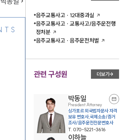
박동일
음주교통사고 · 12대중과실
음주교통사고 · 교통사고/음주운전행
NTS
정처분
음주교통사고 · 음주운전처벌
관련 구성원
더보기
박동일
President Attorney
싱가포르 외국법자문사 자격
보유 변호사,국제소송/증거
조사/음주운전전문변호사
T.
070-5221-3616
이하늘