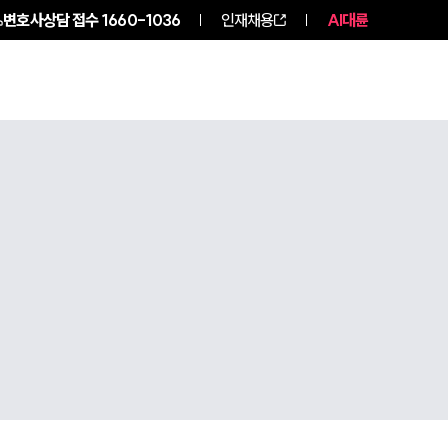
변호사상담 접수
1660-1036
인재채용
AI대륜
구성원 소개
소식/자료