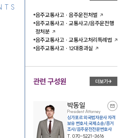
NTS
음주교통사고 · 음주운전처벌
음주교통사고 · 교통사고/음주운전행
정처분
음주교통사고 · 교통사고처리특례법
음주교통사고 · 12대중과실
관련 구성원
더보기
박동일
President Attorney
싱가포르 외국법자문사 자격
보유 변호사,국제소송/증거
조사/음주운전전문변호사
T.
070-5221-3616