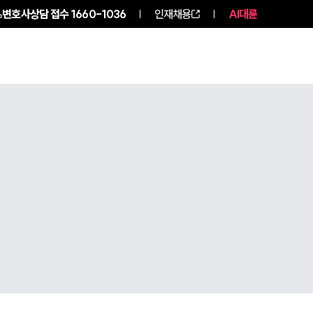
변호사상담 접수
1660-1036
인재채용
AI대륜
구성원 소개
소식/자료