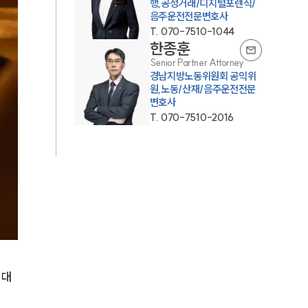
행,공정거래/디지털포렌식/
음주운전전문변호사
AI대륜
T.
070-7510-1044
한종훈
Senior Partner Attorney
업무사례
경남지방노동위원회 공익위
원,노동/산재/음주운전전문
주요 업무사례
변호사
T.
070-7510-2016
사례분석/최신동향
법률정보
법률지식인
고객후기
업무분야
 대
음주교통사고대응부 업무