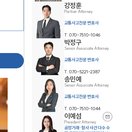
강정훈
Partner Attorney
교통사고전문 변호사
T.
070-7510-1046
박정구
Senior Associate Attorney
팀소개
교통사고전문 변호사
팀소개
T.
070-5221-2387
송민예
대륜의 강점
Senior Associate Attorney
오시는 길
교통사고전문 변호사
글로벌 파트너 로펌
T.
070-7510-1044
이예섬
고객의 소리
President Attorney
공정거래·형사 사건 다수 수
통합검색