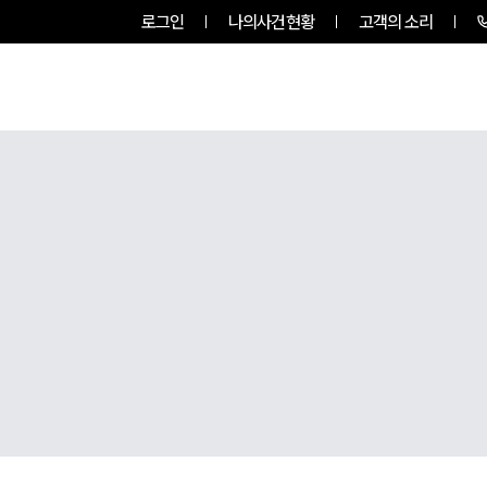
로그인
나의사건현황
고객의 소리
팀소개
업무사례
업무분야