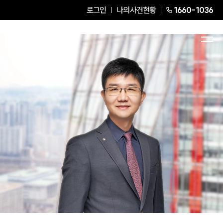
로그인
나의사건현황
1660-1036
김효준
Senior Partner Attorney