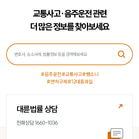
업무분야
교통사고·음주운전 관련
음주교통사고대응부 업무
더 많은 정보를 찾아보세요
전체
구성원 소개
음주운전·교통사고전문변호사추천
#음주운전
#교통사고
#뺑소니
#면허구제
#12대중과실
소식/자료
언론보도
공지사항
대륜법률 상담
법률 블로그
법률서식
뉴스레터/브로슈어
전화상담 1660-1036
세미나