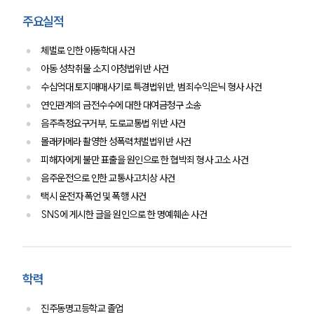
주요실적
체벌로 인한 아동학대 사건
아동 성착취물 소지 아청법위반 사건
수십억대 토지매매사기로 특경법위반, 범죄수익은닉 형사 사건
연인관계의 금전수수에 대한 대여금청구 소송
음주측정요구거부, 도로교통법 위반 사건
몰래카메라 촬영한 성폭력처벌법위반 사건
피해자에게 불만 표출을 원인으로 한 협박죄 형사 고소 사건
음주운전으로 인한 교통사고치상 사건
택시 운전자 폭언 및 폭행 사건
SNS에 게시한 글을 원인으로 한 명예훼손 사건
학력
진주동명고등학교 졸업