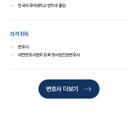
한국외국어대학교 법학과 졸업
팀소개
자격 취득
팀소개
대륜의 강점
오시는 길
변호사
글로벌 파트너 로펌
대한변호사협회 등록 형사법전문변호사
고객의 소리
통합검색
AI대륜
변호사 더보기
업무사례
주요 업무사례
사례분석/최신동향
법률정보
법률지식인
고객후기