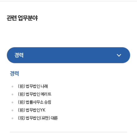
관련 업무분야
민사
손해배상
형사
성범죄
이혼
음주교통사고
마약
부동산
디지털포렌식
경력
(前) 법무법인 나래
(前) 법무법인 메리트
(前) 법률사무소 승림
(前) 법무법인YK
(現) 법무법인(유한) 대륜