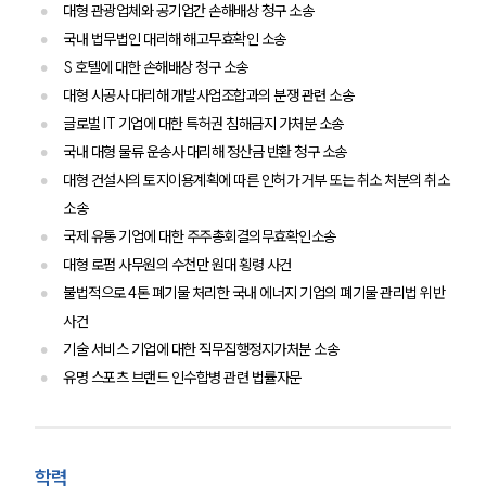
대형 관광업체와 공기업간 손해배상 청구 소송
국내 법무법인 대리해 해고무효확인 소송
S 호텔에 대한 손해배상 청구 소송
대형 시공사 대리해 개발사업조합과의 분쟁 관련 소송
글로벌 IT 기업에 대한 특허권 침해금지 가처분 소송
팀소개
국내 대형 물류 운송사 대리해 정산금 반환 청구 소송
대형 건설사의 토지이용계획에 따른 인허가 거부 또는 취소 처분의 취소
팀소개
대륜의 강점
소송
오시는 길
국제 유통 기업에 대한 주주총회결의무효확인소송
글로벌 파트너 로펌
대형 로펌 사무원의 수천만 원대 횡령 사건
고객의 소리
불법적으로 4톤 폐기물 처리한 국내 에너지 기업의 폐기물 관리법 위반
통합검색
AI대륜
사건
기술 서비스 기업에 대한 직무집행정지가처분 소송
업무사례
유명 스포츠 브랜드 인수합병 관련 법률자문
주요 업무사례
사례분석/최신동향
법률정보
학력