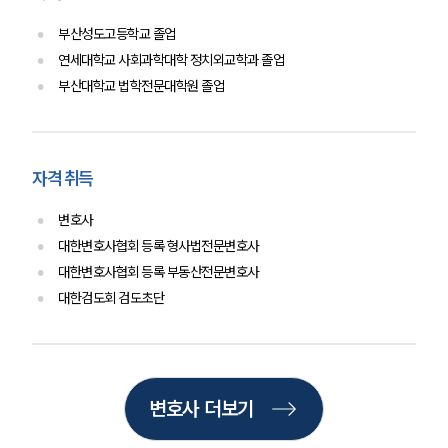
법률지식인
고객후기
부산성도고등학교 졸업
연세대학교 사회과학대학 정치외교학과 졸업
부산대학교 법학전문대학원 졸업
업무분야
음주교통사고대응부 업무
전체
자격 취득
구성원 소개
변호사
대한변호사협회 등록 형사법전문변호사
음주운전·교통사고전문변호사추천
대한변호사협회 등록 부동산전문변호사
대한검도회 검도초단
소식/자료
언론보도
공지사항
변호사 더보기
법률 블로그
법률서식