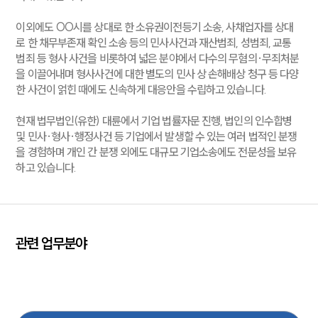
이외에도 OO시를 상대로 한 소유권이전등기 소송, 사채업자를 상대
로 한 채무부존재 확인 소송 등의 민사사건과 재산범죄, 성범죄, 교통
범죄 등 형사 사건을 비롯하여 넓은 분야에서 다수의 무혐의·무죄처분
을 이끌어내며 형사사건에 대한 별도의 민사 상 손해배상 청구 등 다양
한 사건이 얽힌 때에도 신속하게 대응안을 수립하고 있습니다.
현재 법무법인(유한) 대륜에서 기업 법률자문 진행, 법인의 인수합병
및 민사·형사·행정사건 등 기업에서 발생할 수 있는 여러 법적인 분쟁
을 경험하며 개인 간 분쟁 외에도 대규모 기업소송에도 전문성을 보유
하고 있습니다.
관련 업무분야
기업일반
형사
산재
건설
노동
디지털포렌식
중대재해
민사
엔터테인먼트