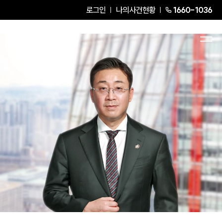
로그인
나의사건현황
1660-1036
고병준
President Attorney