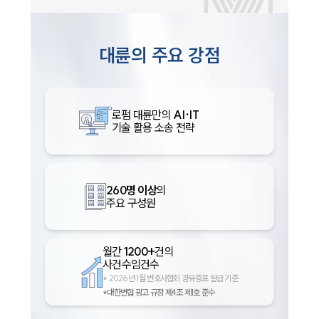
대륜의 주요 강점
로펌 대륜만의
AI·IT
기술 활용 소송 전략
260명 이상
의
주요 구성원
월간
1200+
건의
사건수임건수
*
2026년 1월 변호사협회 경유증표 발급 기준
*대한변협 광고 규정 제4조 제1호 준수