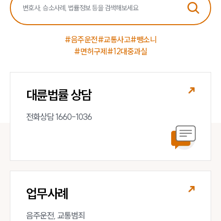
#음주운전
#교통사고
#뺑소니
#면허구제
#12대중과실
대륜법률 상담
전화상담 1660-1036
업무사례
음주운전, 교통범죄 
