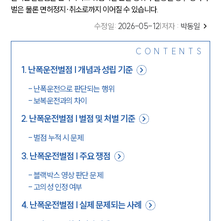
벌은 물론 면허정지·취소로까지 이어질 수 있습니다.
수정일
:
2026-05-12
|
저자 :
박동일
CONTENTS
1
.
난폭운전벌점 | 개념과 성립 기준
-
난폭운전으로 판단되는 행위
-
보복운전과의 차이
2
.
난폭운전벌점 | 벌점 및 처벌 기준
-
벌점 누적 시 문제
3
.
난폭운전벌점 | 주요 쟁점
-
블랙박스 영상 판단 문제
-
고의성 인정 여부
4
.
난폭운전벌점 | 실제 문제되는 사례