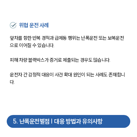
통합검색
AI대륜
위협 운전 사례
업무사례
앞차를 향한 반복 경적과 급제동 행위는 난폭운전 또는 보복운전
주요 업무사례
으로 이어질 수 있습니다. 
사례분석/최신동향
법률정보
피해 차량 블랙박스가 증거로 제출되는 경우도 많습니다.
법률지식인
고객후기
운전자 간 감정적 대응이 사건 확대 원인이 되는 사례도 존재합니
다.
업무분야
음주교통사고대응부 업무
전체
5
.
난폭운전벌점 | 대응 방법과 유의사항
구성원 소개