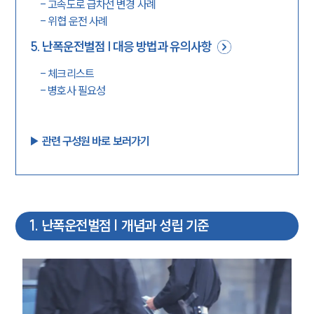
-
고속도로 급차선 변경 사례
-
위협 운전 사례
5
.
난폭운전벌점 | 대응 방법과 유의사항
-
체크리스트
-
병호사 필요성
▶︎ 관련 구성원 바로 보러가기
1
.
난폭운전벌점 | 개념과 성립 기준