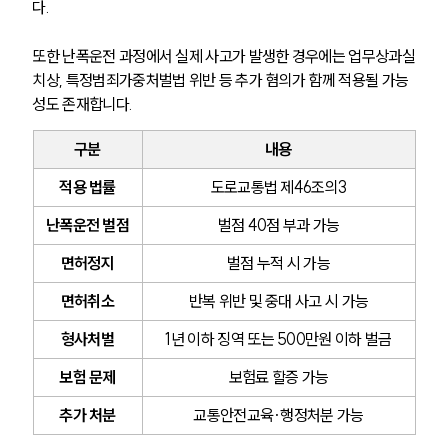
다.
또한 난폭운전 과정에서 실제 사고가 발생한 경우에는 업무상과실
치상, 특정범죄가중처벌법 위반 등 추가 혐의가 함께 적용될 가능
성도 존재합니다.
구분
내용
적용 법률
도로교통법 제46조의3
난폭운전 벌점
벌점 40점 부과 가능
면허정지
벌점 누적 시 가능
면허취소
반복 위반 및 중대 사고 시 가능
형사처벌
1년 이하 징역 또는 500만원 이하 벌금
보험 문제
보험료 할증 가능
추가 처분
교통안전교육·행정처분 가능