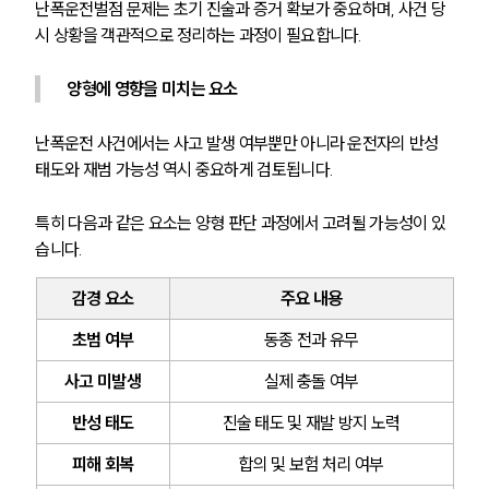
음주운전·교통사고전문변호사추천
난폭운전벌점 문제는 초기 진술과 증거 확보가 중요하며, 사건 당
시 상황을 객관적으로 정리하는 과정이 필요합니다.
소식/자료
양형에 영향을 미치는 요소
언론보도
난폭운전 사건에서는 사고 발생 여부뿐만 아니라 운전자의 반성 
공지사항
법률 블로그
태도와 재범 가능성 역시 중요하게 검토됩니다.
법률서식
뉴스레터/브로슈어
특히 다음과 같은 요소는 양형 판단 과정에서 고려될 가능성이 있
세미나
습니다.
감경 요소
주요 내용
대륜법률상담예약
초범 여부
동종 전과 유무
대륜법률상담예약
사고 미발생
실제 충돌 여부
반성 태도
진술 태도 및 재발 방지 노력
피해 회복
합의 및 보험 처리 여부