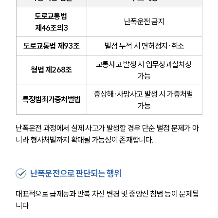
도로교통법 
난폭운전 금지
제46조의3
도로교통법 제93조
벌점 누적 시 면허정지·취소
교통사고 발생 시 업무상과실치상 
형법 제268조
가능
중상해·사망사고 발생 시 가중처벌 
특정범죄가중처벌법
가능
난폭운전 과정에서 실제 사고가 발생할 경우 단순 벌점 문제가 아
니라 형사처벌까지 확대될 가능성이 존재합니다.
난폭운전으로 판단되는 행위
대표적으로 급제동과 반복 차선 변경 및 중앙선 침범 등이 문제됩
니다. 