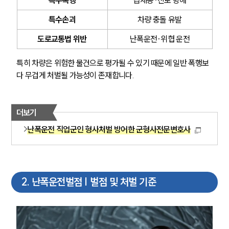
특수폭행
급제동·진로 방해
특수손괴
차량 충돌 유발
도로교통법 위반
난폭운전·위협 운전
특히 차량은 위험한 물건으로 평가될 수 있기 때문에 일반 폭행보
다 무겁게 처벌될 가능성이 존재합니다.
더보기
난폭운전 직업군인 형사처벌 방어한 군형사전문변호사
2
.
난폭운전벌점 | 벌점 및 처벌 기준