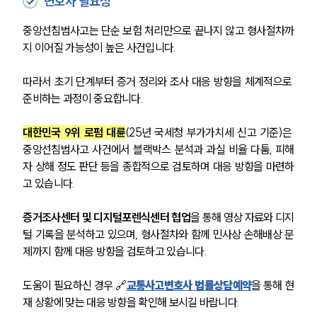
변호사 필요성
법률 블로그
법률서식
중앙선침범사고는 단순 보험 처리만으로 끝나지 않고 형사절차까
뉴스레터/브로슈어
지 이어질 가능성이 높은 사건입니다.
세미나
따라서 초기 단계부터 증거 정리와 조사 대응 방향을 체계적으로 
대륜법률상담예약
준비하는 과정이 중요합니다.
대륜법률상담예약
대한민국 9위 로펌 대륜
(25년 국세청 부가가치세 신고 기준)은 
중앙선침범사고 사건에서 블랙박스 분석과 과실 비율 다툼, 피해
자 상해 정도 판단 등을 종합적으로 검토하며 대응 방향을 마련하
고 있습니다.
증거조사센터 및 디지털포렌식센터 협업
을 통해 영상 자료와 디지
털 기록을 분석하고 있으며, 형사절차와 함께 민사상 손해배상 문
제까지 함께 대응 방향을 검토하고 있습니다.
도움이 필요하신 경우 🔗
교통사고변호사 법률상담예약
을 통해 현
재 상황에 맞는 대응 방향을 확인해 보시길 바랍니다.