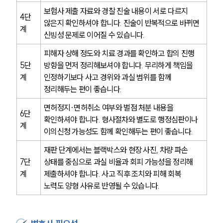
주요 업무사례
사례분석/최신동향
보험사 제출 자료와 경찰 진술 내용이 서로 다르지 
4단
법률정보
않은지 확인하셔야 합니다. 진술이 반복적으로 바뀌면 
계
법률지식인
신빙성 문제로 이어질 수 있습니다.
고객후기
피해자 상해 정도와 치료 경과를 확인하고 합의 진행 
5단
방향을 먼저 정리해보셔야 합니다. 무리하게 책임을 
업무분야
계
인정하기보다 사고 경위와 과실 범위를 함께 
정리해두는 편이 좋습니다.
음주교통사고대응부 업무
전체
면허정지·면허취소 여부와 벌점 처분 내용을 
6단
확인하셔야 합니다. 형사절차와 별도로 행정심판이나 
계
이의신청 가능성도 함께 확인해두는 편이 좋습니다.
구성원 소개
재판 단계에서는 블랙박스와 현장 사진, 차량 파손 
음주운전·교통사고전문변호사추천
7단
상태를 중심으로 과실 비율과 회피 가능성을 정리해 
계
제출하셔야 합니다. 사고 직후 조치와 피해 회복 
노력도 양형 사유로 반영될 수 있습니다.
소식/자료
언론보도
공지사항