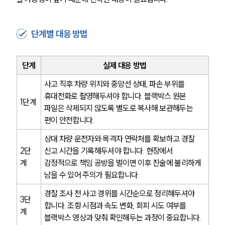
단계별 대응 방법
단계
실제 대응 방법
사고 직후 차량 위치와 중앙선 상태, 파손 부위를 
팀소개
휴대전화로 촬영해두셔야 합니다. 블랙박스 원본 
1단계
파일은 삭제되지 않도록 별도로 복사해 보관해두는 
팀소개
편이 안전합니다.
대륜의 강점
오시는 길
상대 차량 운전자와 목격자 연락처를 확보하고 경찰 
글로벌 파트너 로펌
2단
신고 시간을 기록해두셔야 합니다. 현장에서 
고객의 소리
계
감정적으로 책임 공방을 벌이면 이후 진술에 불리하게 
통합검색
AI대륜
남을 수 있어 주의가 필요합니다.
경찰 조사 전 사고 경위를 시간순으로 정리해두셔야 
3단
업무사례
합니다. 조향 시점과 속도 변화, 회피 시도 여부를 
계
블랙박스 영상과 맞춰 확인해두는 과정이 중요합니다.