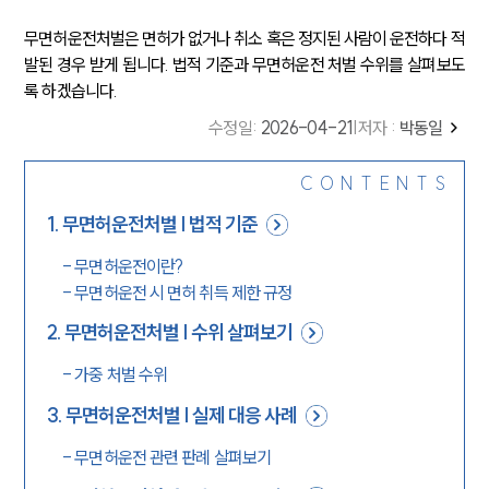
무면허운전처벌은 면허가 없거나 취소 혹은 정지된 사람이 운전하다 적
발된 경우 받게 됩니다. 법적 기준과 무면허운전 처벌 수위를 살펴보도
록 하겠습니다.
수정일
:
2026-04-21
|
저자 :
박동일
CONTENTS
1
.
무면허운전처벌 | 법적 기준
-
무면허운전이란?
-
무면허운전 시 면허 취득 제한 규정
2
.
무면허운전처벌 | 수위 살펴보기
-
가중 처벌 수위
3
.
무면허운전처벌 | 실제 대응 사례
-
무면허운전 관련 판례 살펴보기