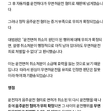
글로벌 파트너 로펌
그 후 자동차를 운전하다가 무면허운전 혐의로 재판에 넘겨졌습니
고객의 소리
다. 
통합검색
AI대륜
그러나 정작 음주운전 혐의는 증거 부족으로 무죄가 확정되었습니
다.
업무사례
대법원은 “운전면허 취소의 원인이 된 행위에 대해 무죄가 확정되
주요 업무사례
면, 설령 취소처분이 행정적으로 아직 남아 있더라도 무면허운전
사례분석/최신동향
죄로 처벌할 수 없다”고 판시했습니다. 
법률정보
법률지식인
고객후기
이는 운전면허 취소처분이 소급해 효력을 잃는 것으로 보기 때문
입니다. 따라서 원심이 무면허운전을 유죄로 인정한 판단은 잘못
이라 하여 파기환송되었습니다.
업무분야
쟁점:
음주교통사고대응부 업무
전체
운전자가 음주운전 혐의로 면허가 취소된 뒤 다시 운전했을 때 나
중에 
음주운전 혐의가 무죄 확정
되면 그 사이의 운전행위를 
무면
구성원 소개