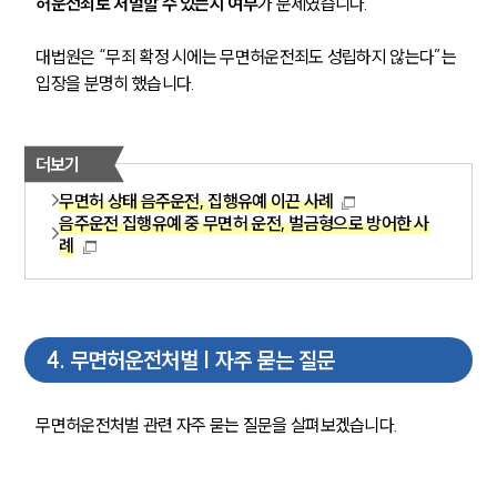
허운전죄로 처벌할 수 있는지 여부
가 문제였습니다.
음주운전·교통사고전문변호사추천
대법원은 “무죄 확정 시에는 무면허운전죄도 성립하지 않는다”는 
입장을 분명히 했습니다.
소식/자료
언론보도
더보기
공지사항
무면허 상태 음주운전, 집행유예 이끈 사례
법률 블로그
음주운전 집행유예 중 무면허 운전, 벌금형으로 방어한 사
법률서식
례
뉴스레터/브로슈어
세미나
대륜법률상담예약
4
.
무면허운전처벌 | 자주 묻는 질문
대륜법률상담예약
무면허운전처벌 관련 자주 묻는 질문을 살펴보겠습니다. 