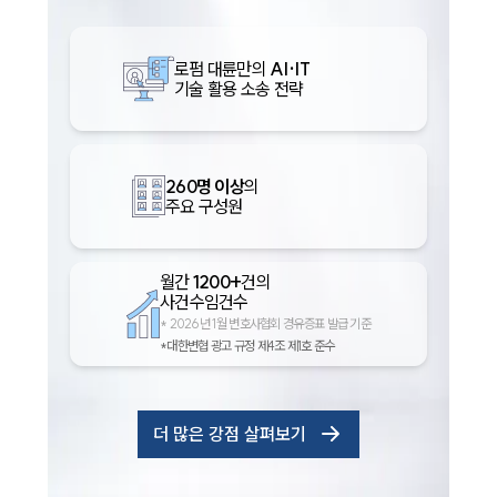
로펌 대륜만의
AI·IT
기술 활용 소송 전략
260명 이상
의
주요 구성원
인재채용
월간
1200+
건의
사건수임건수
만화로 보는 사례
*
2026년 1월 변호사협회 경유증표 발급 기준
*대한변협 광고 규정 제4조 제1호 준수
더 많은 강점 살펴보기