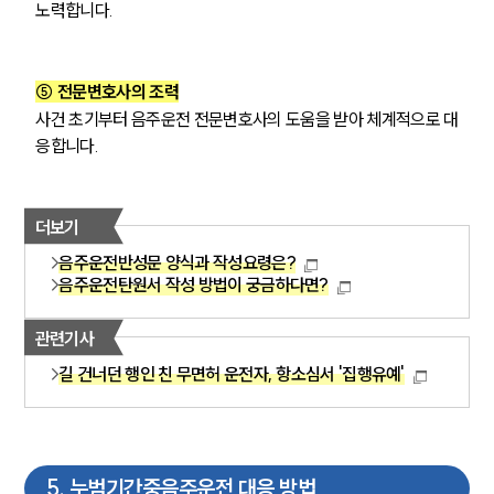
노력합니다.
⑤ 전문변호사의 조력
사건 초기부터 음주운전 전문변호사의 도움을 받아 체계적으로 대
응합니다.
더보기
팀소개
음주운전반성문 양식과 작성요령은?
음주운전탄원서 작성 방법이 궁금하다면?
팀소개
대륜의 강점
오시는 길
관련기사
글로벌 파트너 로펌
길 건너던 행인 친 무면허 운전자, 항소심서 '집행유예'
고객의 소리
통합검색
AI대륜
5
.
누범기간중음주운전 대응 방법
업무사례