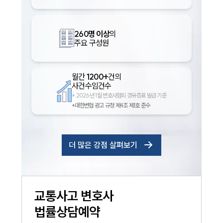
260명 이상
의
주요 구성원
월간
1200+
건의
사건수임건수
*
2026년 1월 변호사협회 경유증표 발급 기준
*대한변협 광고 규정 제4조 제1호 준수
더 많은 강점 살펴보기
교통사고
변호사
법률상담예약