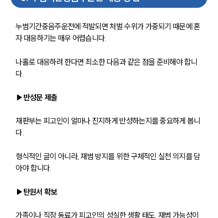
주요 업무사례
누범기간중음주운전에 적발되면 처벌 수위가 가중되기 때문에 혼
사례분석/최신동향
자 대응하기는 매우 어렵습니다. 
법률정보
법률지식인
고객후기
나홀로 대응하려 한다면 최소한 다음과 같은 점을 준비해야 합니
다.
업무분야
▶반성문 제출
음주교통사고대응부 업무
전체
재판부는 피고인이 얼마나 진지하게 반성하는지를 중요하게 봅니
다. 
구성원 소개
형식적인 글이 아니라, 재범 방지를 위한 구체적인 실천 의지를 담
아야 합니다.
음주운전·교통사고전문변호사추천
▶탄원서 확보
소식/자료
가족이나 직장 동료가 피고인의 성실한 생활 태도, 재범 가능성이 