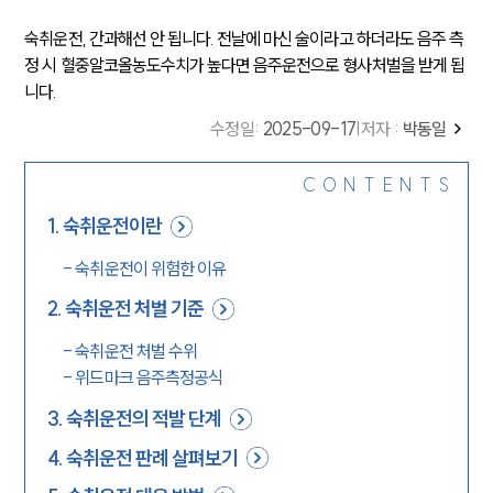
숙취운전, 간과해선 안 됩니다. 전날에 마신 술이라고 하더라도 음주 측
정 시 혈중알코올농도수치가 높다면 음주운전으로 형사처벌을 받게 됩
니다.
수정일
:
2025-09-17
|
저자 :
박동일
CONTENTS
1
.
숙취운전이란
-
숙취운전이 위험한 이유
2
.
숙취운전 처벌 기준
-
숙취운전 처벌 수위
-
위드마크 음주측정공식
3
.
숙취운전의 적발 단계
4
.
숙취운전 판례 살펴보기