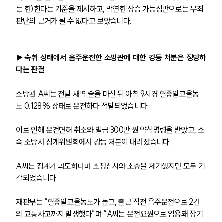
글로벌 파트너 로펌
는 한)한다는 기준을 제시하고, 막연한 상승 가능성만으로는 무죄 
고객의 소리
판단의 근거가 될 수 없다고 보았습니다.
통합검색
AI대륜
▶숙취 상태에서 음주운전한 소방관에 대한 강등 처분은 정당하
업무사례
다는 판결
주요 업무사례
소방관 A씨는 전날 새벽 술을 마신 뒤 아침 9시경 혈중알코올농
사례분석/최신동향
법률정보
도 0.128% 상태로 운전하다 적발되었습니다. 
법률지식인
고객후기
이로 인해 운전면허 취소와 벌금 300만 원 약식명령을 받았고, 소
속 소방서 징계위원회에서 강등 처분이 내려졌습니다. 
업무분야
A씨는 징계가 과도하다며 소청심사와 소송을 제기했지만 모두 기
음주교통사고대응부 업무
각되었습니다.
전체
재판부는 “혈중알코올농도가 높고, 출근 직전 음주운전으로 2건
의 교통사고까지 발생했다”며 “A씨는 운전요원으로 임용돼 장기
구성원 소개