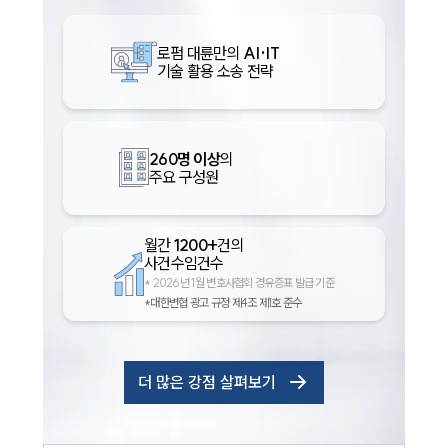
로펌 대륜만의
AI·IT
기술 활용 소송 전략
260명 이상
의
주요 구성원
월간
1200+
건의
사건수임건수
*
2026년 1월 변호사협회 경유증표 발급 기준
*대한변협 광고 규정 제4조 제1호 준수
더 많은 강점 살펴보기