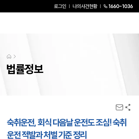
로그인
나의사건현황
1660-1036
법률정보
숙취운전, 회식 다음날 운전도 조심! 숙취
운전 적발과 처벌 기준 정리