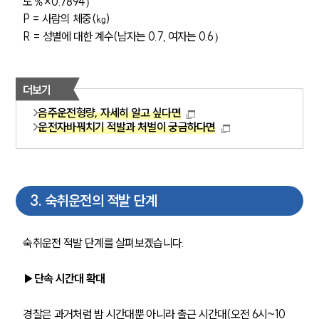
도％×0.7894）
P = 사람의 체중(㎏)
R = 성별에 대한 계수(남자는 0.7, 여자는 0.6）
더보기
음주운전형량, 자세히 알고 싶다면
운전자바꿔치기 적발과 처벌이 궁금하다면
3
.
숙취운전의 적발 단계
숙취운전 적발 단계를 살펴보겠습니다. 
▶단속 시간대 확대
경찰은 과거처럼 밤 시간대뿐 아니라 출근 시간대(오전 6시~10