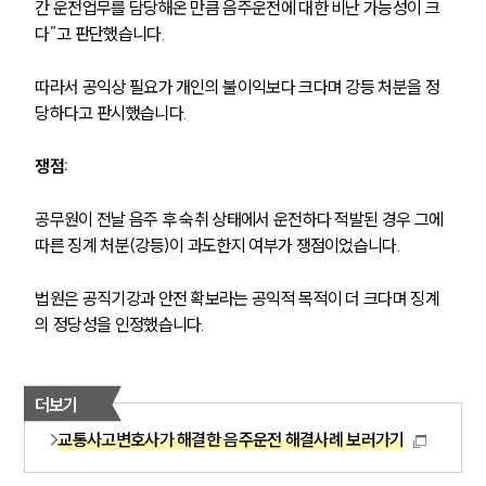
간 운전업무를 담당해온 만큼 음주운전에 대한 비난 가능성이 크
다”고 판단했습니다. 
음주운전·교통사고전문변호사추천
따라서 공익상 필요가 개인의 불이익보다 크다며 강등 처분을 정
소식/자료
당하다고 판시했습니다.
언론보도
쟁점:
공지사항
법률 블로그
공무원이 전날 음주 후 숙취 상태에서 운전하다 적발된 경우 그에 
법률서식
따른 징계 처분(강등)이 과도한지 여부가 쟁점이었습니다. 
뉴스레터/브로슈어
세미나
법원은 공직기강과 안전 확보라는 공익적 목적이 더 크다며 징계
의 정당성을 인정했습니다.
대륜법률상담예약
대륜법률상담예약
더보기
교통사고변호사가 해결한 음주운전 해결사례 보러가기