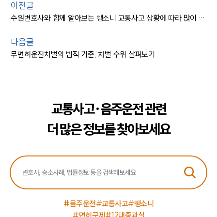
이전글
수원변호사와 함께 알아보는 뺑소니 교통사고 상황에 따라 많이 하는 질문들은?
다음글
무면허운전처벌의 법적 기준, 처벌 수위 살펴보기
교통사고·음주운전 관련
인재채용
더 많은 정보를 찾아보세요
만화로 보는 사례
#음주운전
#교통사고
#뺑소니
#면허구제
#12대중과실