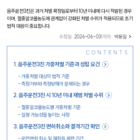
음주운전3진은 과거 처벌 확정일로부터 10년 이내에 다시 적발된 경우
이며, 혈중알코올농도에 관계없이 강화된 처벌 수위가 적용되므로 초기
법적 대응이 중요합니다.
수정일
:
2026-06-03
|
저자 :
박동일
CONTENTS
1
.
음주운전3진 가중처벌 기준과 성립 요건
-
가중처벌 대상의 법적 기준
-
측정거부와 측정방해가 문제되는 경우
2
.
음주운전3진 시 10년 이내 재범 처벌 수위
-
혈중알코올농도별 가중처벌 기준
-
실형 가능성을 높이는 사정
3
.
음주운전3진 면허취소와 결격기간 확인
-
운전면허 취소 및 재취득 제한 기간