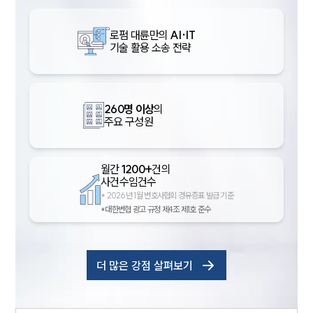
로펌 대륜만의
AI·IT
기술 활용 소송 전략
260명 이상
의
주요 구성원
월간
1200+
건의
사건수임건수
*
2026년 1월 변호사협회 경유증표 발급 기준
*대한변협 광고 규정 제4조 제1호 준수
더 많은 강점 살펴보기