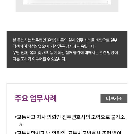
업무사례
주요 업무사례
사례분석/최신동향
법률정보
본 콘텐츠는 법무법인(유한) 대륜의 실제 업무 사례를 바탕으로 일부
법률지식인
각색하여 작성되었으며, 저작권은 당사에 귀속됩니다.
고객후기
무단 전재, 복제 및 배포 등 저작권 침해 행위에 대해서는 관련 법령에
따른 조치가 이루어질 수 있습니다.
업무분야
음주교통사고대응부 업무
전체
주요 업무사례
더보기
구성원 소개
교통사고 치사 의뢰인 진주변호사의 조력으로 불기소
음주운전·교통사고전문변호사추천
교통사망사고 낸 의뢰인, 교통사고변호사 조력 받아