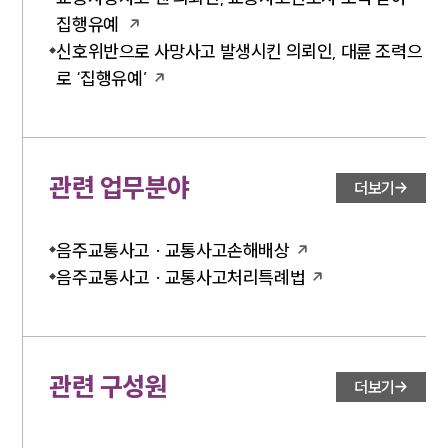
소식/자료
집행유예
신호위반으로 사망사고 발생시킨 의뢰인, 대륜 조력으
언론보도
로 ‘집행유예’
공지사항
법률 블로그
법률서식
뉴스레터/브로슈어
세미나
관련 업무분야
더보기
대륜법률상담예약
음주교통사고 · 교통사고손해배상
대륜법률상담예약
음주교통사고 · 교통사고처리특례법
관련 구성원
더보기