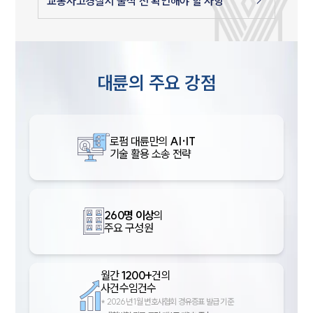
교통사고경찰서 출석 전 확인해야 할 사항
대륜의 주요 강점
로펌 대륜만의
AI·IT
기술 활용 소송 전략
260명 이상
의
주요 구성원
월간
1200+
건의
사건수임건수
*
2026년 1월 변호사협회 경유증표 발급 기준