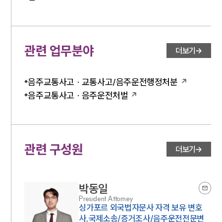
세미나
대륜법률상담예약
관련 업무분야
더보기
대륜법률상담예약
음주교통사고 · 교통사고/음주운전행정처분
음주교통사고 · 음주운전처벌
관련 구성원
더보기
박동일
President Attorney
싱가포르 외국법자문사 자격 보유 변호
사,국제소송/증거조사/음주운전전문변