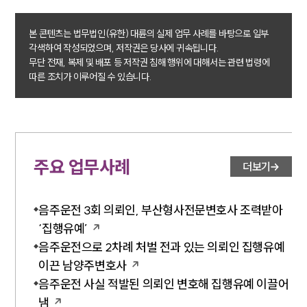
고객후기
본 콘텐츠는 법무법인(유한) 대륜의 실제 업무 사례를 바탕으로 일부
각색하여 작성되었으며, 저작권은 당사에 귀속됩니다.
업무분야
무단 전재, 복제 및 배포 등 저작권 침해 행위에 대해서는 관련 법령에
따른 조치가 이루어질 수 있습니다.
음주교통사고대응부 업무
전체
구성원 소개
주요 업무사례
더보기
음주운전·교통사고전문변호사추천
음주운전 3회 의뢰인, 부산형사전문변호사 조력받아
소식/자료
‘집행유예’
언론보도
음주운전으로 2차례 처벌 전과 있는 의뢰인 집행유예
공지사항
이끈 남양주변호사
법률 블로그
음주운전 사실 적발된 의뢰인 변호해 집행유예 이끌어
법률서식
뉴스레터/브로슈어
냄