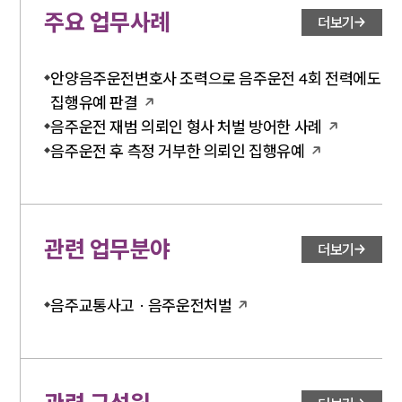
전체
주요 업무사례
더보기
구성원 소개
안양음주운전변호사 조력으로 음주운전 4회 전력에도
집행유예 판결
음주운전·교통사고전문변호사추천
음주운전 재범 의뢰인 형사 처벌 방어한 사례
음주운전 후 측정 거부한 의뢰인 집행유예
소식/자료
언론보도
공지사항
관련 업무분야
법률 블로그
더보기
법률서식
뉴스레터/브로슈어
세미나
음주교통사고 · 음주운전처벌
대륜법률상담예약
대륜법률상담예약