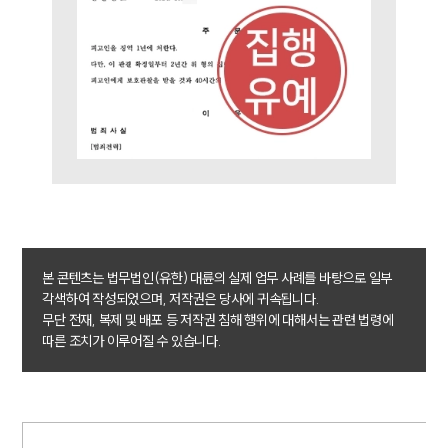
팀소개
대륜의 강점
오시는 길
글로벌 파트너 로펌
고객의 소리
통합검색
AI대륜
업무사례
주요 업무사례
사례분석/최신동향
본 콘텐츠는 법무법인(유한) 대륜의 실제 업무 사례를 바탕으로 일부
법률정보
각색하여 작성되었으며, 저작권은 당사에 귀속됩니다.
법률지식인
무단 전재, 복제 및 배포 등 저작권 침해 행위에 대해서는 관련 법령에
고객후기
따른 조치가 이루어질 수 있습니다.
업무분야
음주교통사고대응부 업무