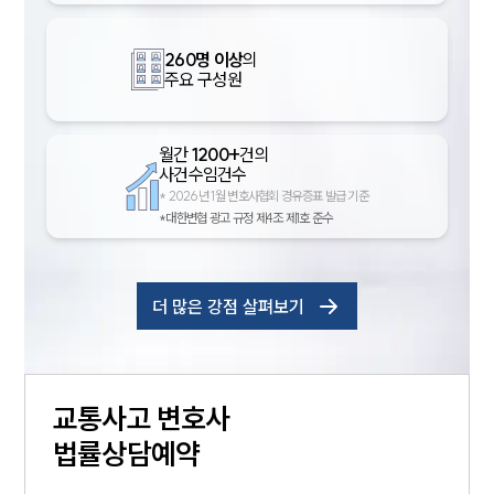
260명 이상
의
주요 구성원
월간
1200+
건의
사건수임건수
*
2026년 1월 변호사협회 경유증표 발급 기준
*대한변협 광고 규정 제4조 제1호 준수
더 많은 강점 살펴보기
교통사고
변호사
법률상담예약