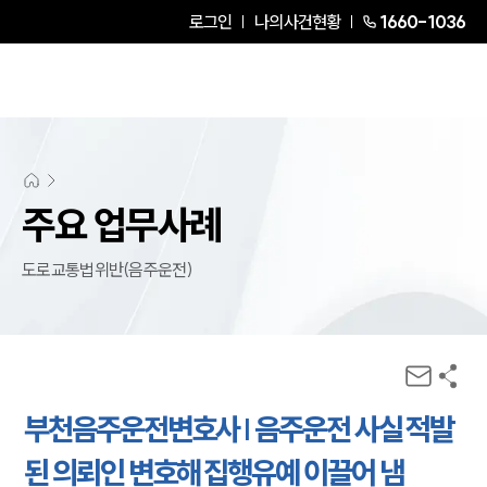
로그인
나의사건현황
1660-1036
주요 업무사례
도로교통법위반(음주운전)
부천음주운전변호사 | 음주운전 사실 적발
된 의뢰인 변호해 집행유예 이끌어 냄