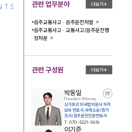
관련 업무분야
더보기
NTS
음주교통사고 · 음주운전처벌
음주교통사고 · 교통사고/음주운전행
정처분
관련 구성원
더보기
박동일
President Attorney
싱가포르 외국법자문사 자격
보유 변호사,국제소송/증거
조사/음주운전전문변호사
T.
070-5221-3616
이기준