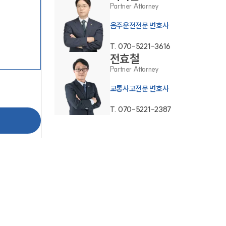
Partner Attorney
음주운전전문 변호사
T.
070-5221-3616
전효철
Partner Attorney
교통사고전문 변호사
팀소개
T.
070-5221-2387
팀소개
대륜의 강점
오시는 길
글로벌 파트너 로펌
고객의 소리
통합검색