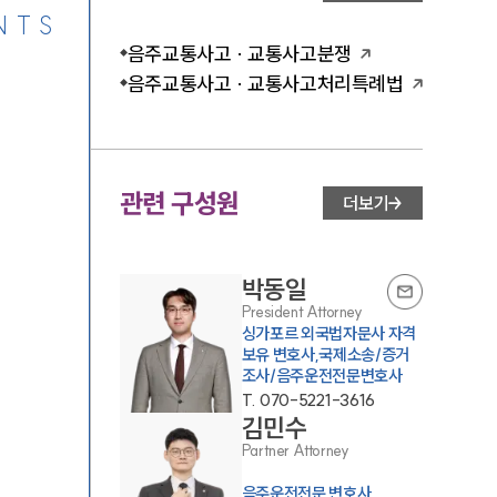
NTS
음주교통사고 · 교통사고분쟁
음주교통사고 · 교통사고처리특례법
관련 구성원
더보기
박동일
President Attorney
싱가포르 외국법자문사 자격
보유 변호사,국제소송/증거
조사/음주운전전문변호사
T.
070-5221-3616
김민수
Partner Attorney
음주운전전문 변호사