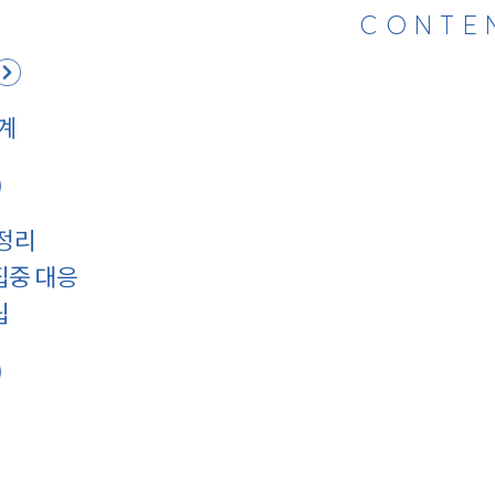
CONTE
계
재정리
집중 대응
립