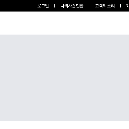
로그인
나의사건현황
고객의 소리
팀소개
업무사례
업무분야