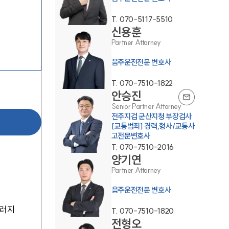
T.
070-5117-5510
신용훈
Partner Attorney
음주운전전문 변호사
T.
070-7510-1822
안승진
팀소개
Senior Partner Attorney
전주지검 군산지청 부장검사
팀소개
[교통범죄] 경력,형사/교통사
고전문변호사
대륜의 강점
T.
070-7510-2016
양기연
오시는 길
Partner Attorney
글로벌 파트너 로펌
음주운전전문 변호사
고객의 소리
끄러지
T.
070-7510-1820
전형오
통합검색