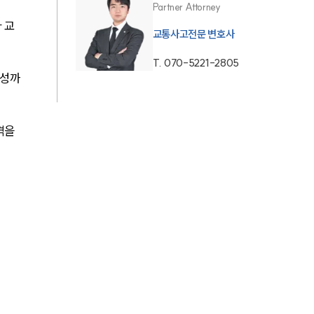
Partner Attorney
AI대륜
 교
교통사고전문 변호사
T.
070-5221-2805
업무사례
능성까
주요 업무사례
사례분석/최신동향
격을 
법률정보
법률지식인
고객후기
업무분야
음주교통사고대응부 업무