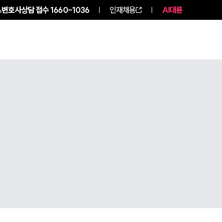
변호사상담 접수
1660-1036
인재채용
AI대륜
구성원 소개
소식/자료