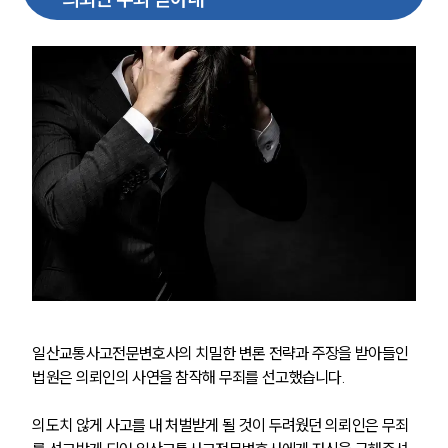
일산교통사고전문변호사의 치밀한 변론 전략과 주장을 받아들인 
법원은 의뢰인의 사연을 참작해 무죄를 선고했습니다.
팀소개
의도치 않게 사고를 내 처벌받게 될 것이 두려웠던 의뢰인은 무죄
팀소개