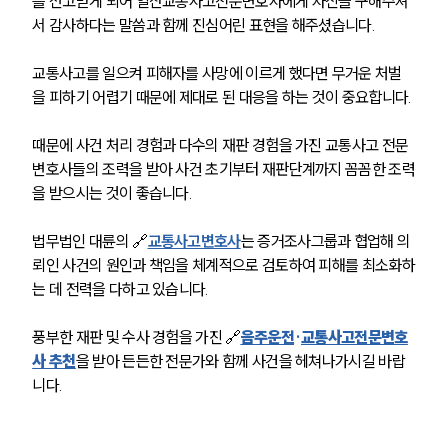
를 선고받게 되어 일산교통사고전문변호사에게 자신을 구해주셔
대륜의 강점
서 감사하다는 말씀과 함께 진심어린 표현을 해주셨습니다.
오시는 길
글로벌 파트너 로펌
고객의 소리
교통사고를 일으켜 피해자를 사망에 이르게 했다면 무거운 처벌
통합검색
을 피하기 어렵기 때문에 제대로 된 대응을 하는 것이 중요합니다.
AI대륜
때문에 사건 처리 경험과 다수의 재판 경험을 가진 교통사고 전문
변호사들의 조력을 받아 사건 초기부터 재판단계까지 꼼꼼한 조력
업무사례
을 받으시는 것이 좋습니다.
주요 업무사례
사례분석/최신동향
법무법인 대륜의 
🔗
교통사고변호사
는
 증거조사그룹과 협업해 의
법률정보
뢰인 사건의 원인과 책임을 체계적으로 검토하여 피해를 최소화하
법률지식인
는 데 전력을 다하고 있습니다.
고객후기
풍부한 재판 및 수사 경험을 가진 
🔗
음주운전
·
교통사고전문변호
업무분야
사 추천
을 받아 든든한 전문가와 함께 사건을 헤쳐나가시길 바랍
니다. 
음주교통사고대응부 업무
전체