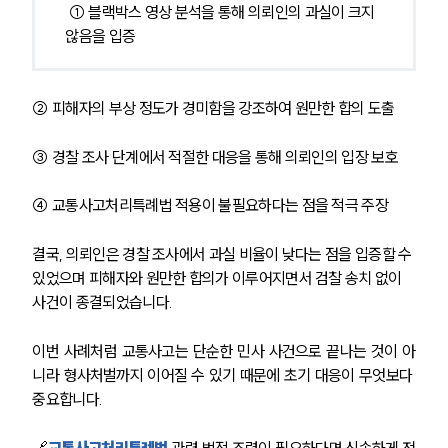
법률지식인
 ① 블랙박스 영상 분석을 통해 의뢰인의 과실이 크지 
고객후기
않음을 입증
업무분야
② 피해자의 부상 정도가 경미함을 강조하여 원만한 합의 도출
음주교통사고대응부 업무
전체
③ 경찰 조사 단계에서 적절한 대응을 통해 의뢰인의 입장 보호
④ 교통사고처리특례법 적용이 불필요하다는 점을 적극 주장 
구성원 소개
결국, 의뢰인은 경찰 조사에서 과실 비율이 낮다는 점을 입증할 수 
음주운전·교통사고전문변호사추천
있었으며 피해자와 원만한 합의가 이루어지면서 검찰 송치 없이 
사건이 종결되었습니다.
소식/자료
이번 사례처럼 교통사고는 단순한 민사 사건으로 끝나는 것이 아
언론보도
니라 형사처벌까지 이어질 수 있기 때문에 초기 대응이 무엇보다 
공지사항
중요합니다. 
법률 블로그
법률서식