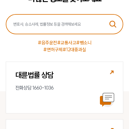
#음주운전
#교통사고
#뺑소니
#면허구제
#12대중과실
대륜법률 상담
전화상담 1660-1036