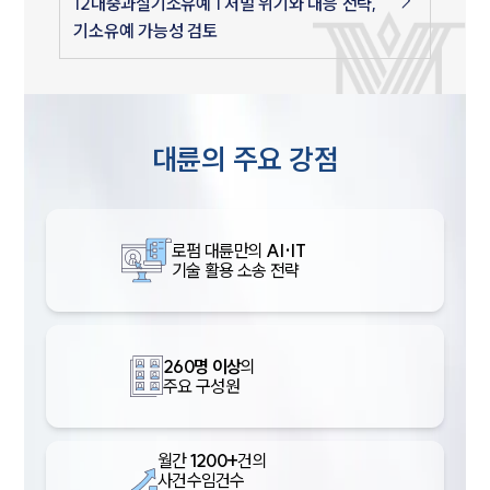
12대중과실기소유예 | 처벌 위기와 대응 전략,
기소유예 가능성 검토
대륜의 주요 강점
로펌 대륜만의
AI·IT
기술 활용 소송 전략
260명 이상
의
주요 구성원
월간
1200+
건의
사건수임건수