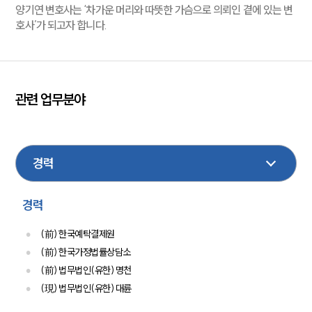
양기연 변호사는 ‘차가운 머리와 따뜻한 가슴으로 의뢰인 곁에 있는 변
호사’가 되고자 합니다.
관련 업무분야
금융
형사
부동산
가사
행정
이혼
민사
손해배상
음주교통사고
학교폭력
성범죄
경력
(前) 한국예탁결제원
(前) 한국가정법률상담소
(前) 법무법인(유한) 명천
(現) 법무법인(유한) 대륜