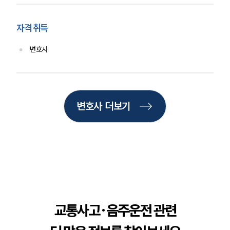
업무사례
자격 취득
주요 업무사례
사례분석/최신동향
변호사
법률정보
법률지식인
고객후기
변호사 더보기
업무분야
음주교통사고대응부 업무
전체
구성원 소개
음주운전·교통사고전문변호사추천
교통사고·음주운전 관련