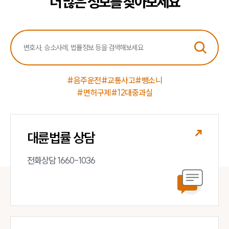
더 많은 정보를 찾아보세요
소식/자료
언론보도
공지사항
법률 블로그
법률서식
뉴스레터/브로슈어
세미나
#음주운전
#교통사고
#뺑소니
#면허구제
#12대중과실
대륜법률상담예약
대륜법률상담예약
대륜법률 상담
전화상담 1660-1036