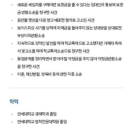
새로운 세입자를 구해야만 보증금을 줄 수 있다는 임대인의 통보에 보증
금 반환소송을 청구한 사건
음란물 영상을 다운 받고 배포한 혐의로 고소된 사건
보이스피싱 사기를 당하여 피해금을 돌려주지 않는 상대방을 상대로한
부당이득반환소송
지속적으로 성적인 발언을 하여 학교폭력으로 고소했지만 가해자 측에
서 맞고소를 하여 학교폭력소송으로 청구한 사건
동업관계를 정리하면서 받아야 할 약정금을 주지 않아 약정금반환소송
을 청구한 사건
팀소개
이혼, 재산분할, 양육비 등에 관한 각종 소송
팀소개
대륜의 강점
오시는 길
학력
글로벌 파트너 로펌
고객의 소리
연세대학교 경제학과 졸업
통합검색
연세대학교 법학전문대학원 졸업
AI대륜