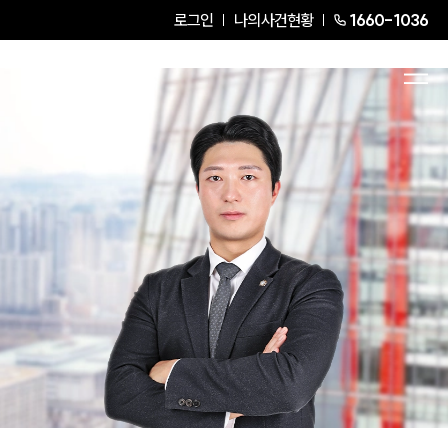
로그인
나의사건현황
1660-1036
양기연
Partner Attorney