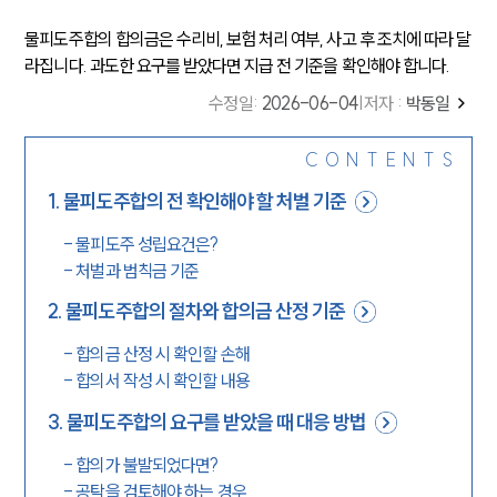
물피도주합의 합의금은 수리비, 보험 처리 여부, 사고 후 조치에 따라 달
라집니다. 과도한 요구를 받았다면 지급 전 기준을 확인해야 합니다.
수정일
:
2026-06-04
|
저자 :
박동일
CONTENTS
1
.
물피도주합의 전 확인해야 할 처벌 기준
-
물피도주 성립요건은?
-
처벌과 범칙금 기준
2
.
물피도주합의 절차와 합의금 산정 기준
-
합의금 산정 시 확인할 손해
-
합의서 작성 시 확인할 내용
3
.
물피도주합의 요구를 받았을 때 대응 방법
-
합의가 불발되었다면?
-
공탁을 검토해야 하는 경우