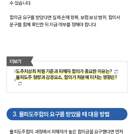
글로벌 파트너 로펌
수 있습니다.
고객의 소리
통합검색
합의금 요구를 받았다면 실제 손해 항목, 보험 보상 범위, 합의서 
AI대륜
문구를 함께 확인한 뒤 지급 여부를 정해야 합니다.
업무사례
주요 업무사례
사례분석/최신동향
더보기
법률정보
법률지식인
도주치상죄 처벌 기준과 피해자 합의가 중요한 이유는?
고객후기
물피도주 형량과 감경요소, 합의가 처분에 미치는 영향은?
업무분야
음주교통사고대응부 업무
3
.
물피도주합의 요구를 받았을 때 대응 방법
전체
물피도주합의 과정에서 피해자가 높은 합의금을 요구했다면 먼저 
구성원 소개