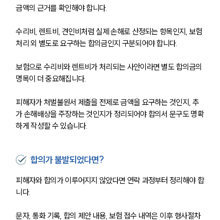
금액의 근거를 확인해야 합니다.
음주운전·교통사고전문변호사추천
수리비, 렌트비, 견인비처럼 실제 손해로 산정되는 항목인지, 보험 
처리 외 별도로 요구하는 합의금인지 구분되어야 합니다.
소식/자료
보험으로 수리비와 렌트비가 처리되는 사안이라면 별도 합의금의 
언론보도
명목이 더 중요해집니다.
공지사항
법률 블로그
법률서식
피해자가 처벌불원서 제출을 전제로 금액을 요구하는 것인지, 추
뉴스레터/브로슈어
가 손해배상을 주장하는 것인지가 정리되어야 합의서 문구도 명확
세미나
하게 작성할 수 있습니다.
대륜법률상담예약
합의가 불발되었다면?
대륜법률상담예약
피해자와 합의가 이루어지지 않았다면 연락 과정부터 정리해야 합
니다.
문자, 통화 기록, 합의 제안 내용, 보험 접수 내역은 이후 형사절차