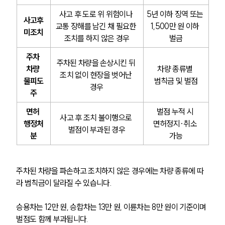
사고 후 도로 위 위험이나 
5년 이하 징역 또는 
사고후
교통 장해를 남긴 채 필요한 
1,500만 원 이하 
미조치
조치를 하지 않은 경우
벌금
주차 
주차된 차량을 손상시킨 뒤 
차량 
차량 종류별 
조치 없이 현장을 벗어난 
물피도
범칙금 및 벌점
경우
주
면허 
벌점 누적 시 
사고 후 조치 불이행으로 
행정처
면허정지·취소 
벌점이 부과된 경우
분
가능
주차된 차량을 파손하고 조치하지 않은 경우에는 차량 종류에 따
라 범칙금이 달라질 수 있습니다.
승용차는 12만 원, 승합차는 13만 원, 이륜차는 8만 원이 기준이며 
벌점도 함께 부과됩니다.