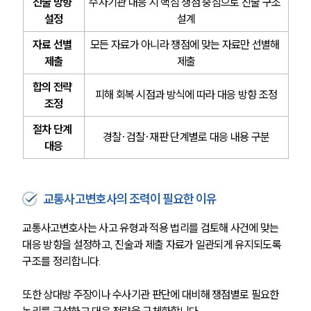
진술 방향 
수사기관 대응 시 핵심 쟁점 중심으로 진술 구조 
설정
설계
업무분야
자료 선별 
모든 자료가 아니라 쟁점에 맞는 자료만 선별해 
음주교통사고대응부 업무
제출
제출
전체
합의 전략 
피해 회복 시점과 방식에 따라 대응 방향 조정
조정
구성원 소개
절차 단계 
경찰·검찰·재판 단계별로 대응 내용 구분
음주운전·교통사고전문변호사추천
대응
소식/자료
교통사고변호사의 조력이 필요한 이유
언론보도
교통사고변호사는 사고 유형과 적용 법리를 검토해 사건에 맞는 
공지사항
대응 방향을 설정하고, 진술과 제출 자료가 일관되게 유지되도록 
법률 블로그
구조를 정리합니다. 
법률서식
뉴스레터/브로슈어
세미나
또한 상대방 주장이나 수사기관 판단에 대비해 쟁점별로 필요한 