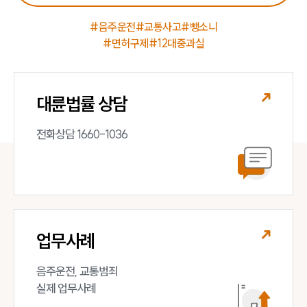
#음주운전
#교통사고
#뺑소니
#면허구제
#12대중과실
대륜법률 상담
전화상담 1660-1036
업무사례
음주운전, 교통범죄 

실제 업무사례