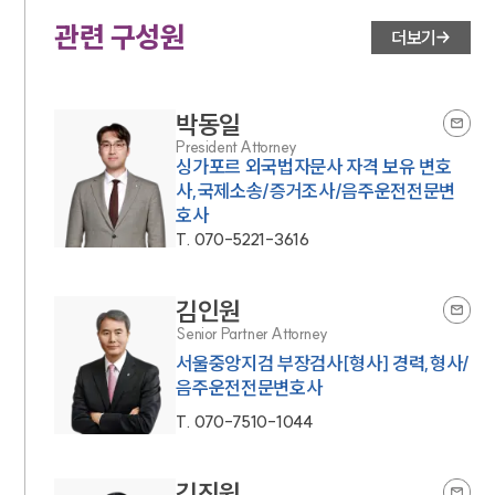
관련 구성원
더보기
박동일
President Attorney
싱가포르 외국법자문사 자격 보유 변호
사,국제소송/증거조사/음주운전전문변
호사
T.
070-5221-3616
김인원
Senior Partner Attorney
서울중앙지검 부장검사[형사] 경력,형사/
음주운전전문변호사
T.
070-7510-1044
김진원