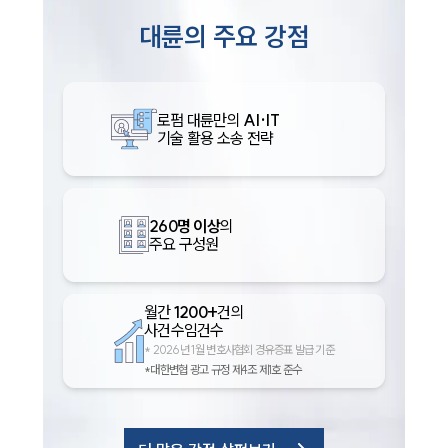
대륜의 주요 강점
로펌 대륜만의
AI·IT
기술 활용 소송 전략
260명 이상
의
주요 구성원
월간
1200+
건의
사건수임건수
*
2026년 1월 변호사협회 경유증표 발급 기준
*대한변협 광고 규정 제4조 제1호 준수