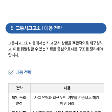
팀소개
5
.
교통사고고소 | 대응 전략
팀소개
대륜의 강점
오시는 길
교통사고고소 대응에서는 사고 당시 상황을 객관적으로 재구성하
글로벌 파트너 로펌
고, 이를 뒷받침할 수 있는 자료를 중심으로 대응 구조를 정리해야 
고객의 소리
통합검색
합니다.
AI대륜
대응 전략
업무사례
주요 업무사례
전략
내용
사례분석/최신동향
법률정보
책임 구조 
사고 유형과 법규 위반 여부를 기준으로 책임 
법률지식인
분석
범위 정리
고객후기