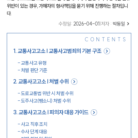
위반이 있는 경우, 가해자의 형사책임을 묻기 위해 진행하는 절차입니
다.
수정일
:
2026-04-01
|
저자 :
박동일
CONTENTS
1
.
교통사고고소 | 교통사고범죄의 기본 구조
-
교통사고 유형
-
처벌 판단 기준
2
.
교통사고고소 | 처벌 수위
-
도로교통법 위반 시 처벌 수위
-
도주사고(뺑소니) 처벌 수위
3
.
교통사고고소 | 피의자 대응 가이드
-
사고 직후 조치
-
수사 단계 대응