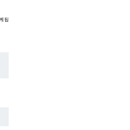
세미나
게 됩
대륜법률상담예약
대륜법률상담예약