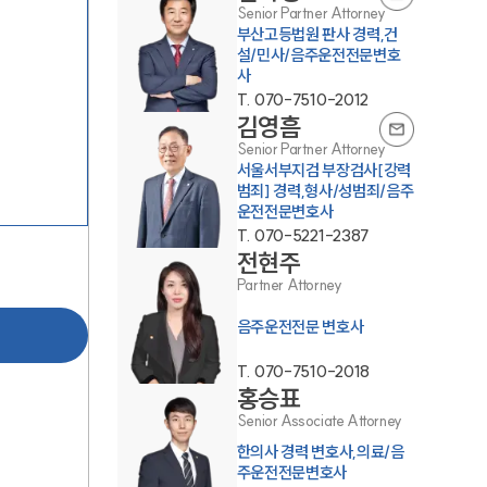
Senior Partner Attorney
부산고등법원 판사 경력,건
설/민사/음주운전전문변호
사
T.
070-7510-2012
김영흠
Senior Partner Attorney
서울서부지검 부장검사[강력
범죄] 경력,형사/성범죄/음주
팀소개
운전전문변호사
T.
070-5221-2387
전현주
팀소개
Partner Attorney
대륜의 강점
음주운전전문 변호사
오시는 길
T.
070-7510-2018
글로벌 파트너 로펌
홍승표
Senior Associate Attorney
고객의 소리
한의사 경력 변호사,의료/음
주운전전문변호사
통합검색