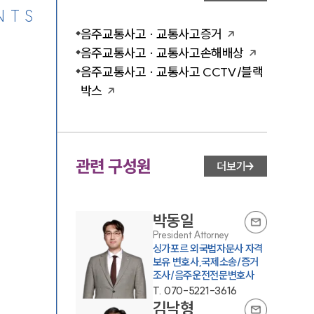
NTS
음주교통사고 · 교통사고증거
음주교통사고 · 교통사고손해배상
음주교통사고 · 교통사고 CCTV/블랙
박스
관련 구성원
더보기
박동일
President Attorney
싱가포르 외국법자문사 자격
보유 변호사,국제소송/증거
조사/음주운전전문변호사
T.
070-5221-3616
김낙형