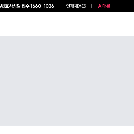
변호사상담 접수
1660-1036
인재채용
AI대륜
구성원 소개
소식/자료