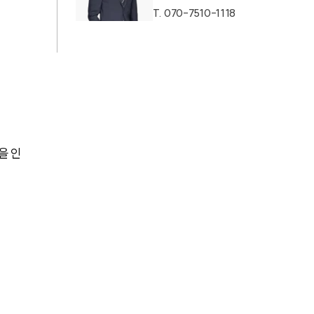
T.
070-7510-1118
AI대륜
업무사례
주요 업무사례
사례분석/최신동향
을 인
법률정보
법률지식인
고객후기
업무분야
음주교통사고대응부 업무