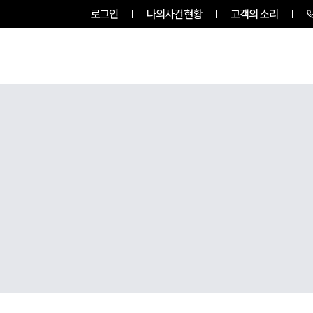
로그인
나의사건현황
고객의 소리
팀소개
업무사례
업무분야