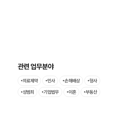
팀소개
관련 업무분야
팀소개
의료제약
민사
손해배상
형사
대륜의 강점
성범죄
기업법무
이혼
부동산
오시는 길
글로벌 파트너 로펌
고객의 소리
통합검색