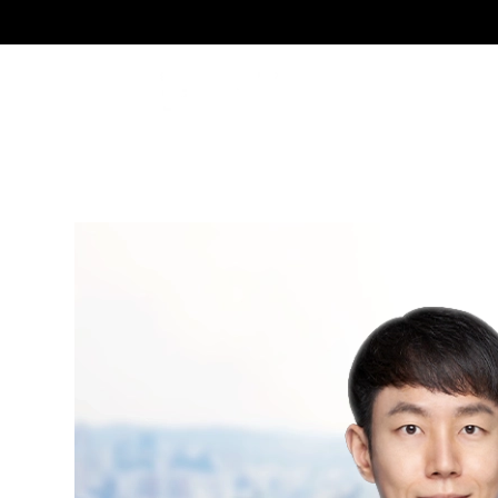
홍승표
Senior Associate Attorney