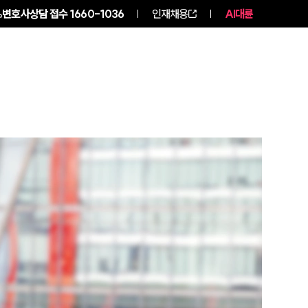
변호사상담 접수
1660-1036
인재채용
AI대륜
구성원 소개
소식/자료