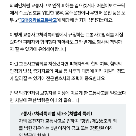
의뢰인처럼 교통사고로 인적 피해를 일으켰거나, 어린이보호구역
에서 속도/신호를 위반한 경우, 음주운전이나 무면허 운전 등은 모
두 🔗
12대중과실교통사고
에 해당해 범죄가 성립되는데요.
이렇게 교통사고처리특례법에서 규정하는 교통사고범죄를 저질
렀다면 피해자와 합의했다 하더라도 그와 별개로 형사적 책임까
지 질 수 있기에 유의해야합니다.
이런 교통사고범죄를 저질렀다면 피해자와의 합의 여부, 혐의의 
인정과 반성, 증거자료의 확보 등 사후의 대응에 따라 처벌의 정도
가 달라질 수 있기에 전문변호사의 조력이 중요한데요.
만약 의뢰인처럼 보행자를 치상에 이르게 한 교통사고를 일으켰다
면 처벌에 관한 법령은 아래와 같습니다.
교통사고처리특례법 제3조(처벌의 특례)
차의 운전자가 교통사고로 인하여 「형법」 제268조의 죄
를 범한 경우에는 5년 이하의 금고 또는 2천만원 이하
의 벌금에 처한다.