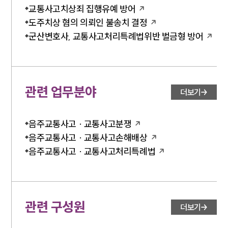
업무분야
교통사고치상죄 집행유예 방어
도주치상 혐의 의뢰인 불송치 결정
음주교통사고대응부 업무
전체
군산변호사, 교통사고처리특례법위반 벌금형 방어
구성원 소개
음주운전·교통사고전문변호사추천
관련 업무분야
더보기
소식/자료
음주교통사고 · 교통사고분쟁
음주교통사고 · 교통사고손해배상
언론보도
음주교통사고 · 교통사고처리특례법
공지사항
법률 블로그
법률서식
뉴스레터/브로슈어
세미나
관련 구성원
더보기
대륜법률상담예약