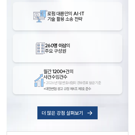
로펌 대륜만의
AI·IT
기술 활용 소송 전략
260명 이상
의
주요 구성원
월간
1200+
건의
사건수임건수
*
2026년 1월 변호사협회 경유증표 발급 기준
*대한변협 광고 규정 제4조 제1호 준수
더 많은 강점 살펴보기