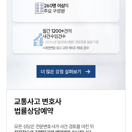
260명 이상
의
주요 구성원
월간
1200+
건의
사건수임건수
*
2026년 1월 변호사협회 경유증표 발급 기준
*대한변협 광고 규정 제4조 제1호 준수
더 많은 강점 살펴보기
교통사고
변호사
법률상담예약
모든 상담은 전문변호사가 사건 검토를 마친 뒤