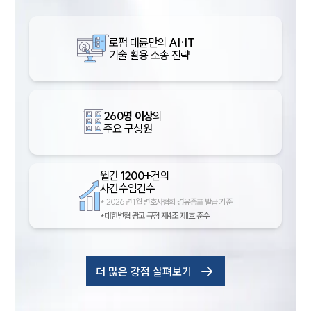
로펌 대륜만의
AI·IT
기술 활용 소송 전략
260명 이상
의
주요 구성원
월간
1200+
건의
사건수임건수
*
2026년 1월 변호사협회 경유증표 발급 기준
*대한변협 광고 규정 제4조 제1호 준수
더 많은 강점 살펴보기