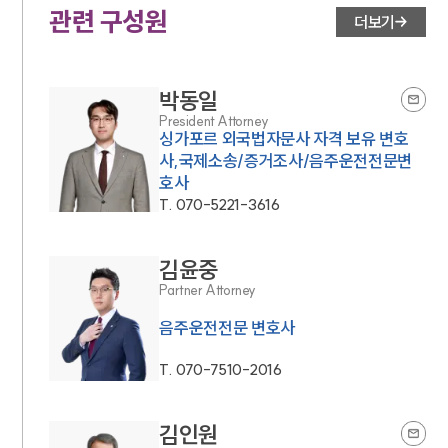
관련 구성원
더보기
박동일
President Attorney
싱가포르 외국법자문사 자격 보유 변호
사,국제소송/증거조사/음주운전전문변
호사
T.
070-5221-3616
김윤중
Partner Attorney
음주운전전문 변호사
T.
070-7510-2016
김인원