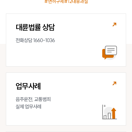
#면허구제
#12대중과실
대륜법률 상담
전화상담 1660-1036
업무사례
음주운전, 교통범죄 

실제 업무사례