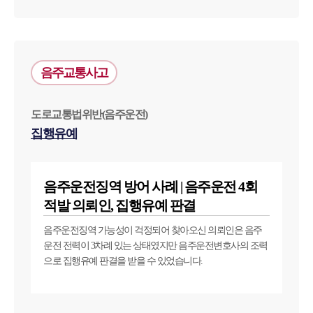
팀소개
음주교통사고
팀소개
대륜의 강점
도로교통법위반(음주운전)
오시는 길
집행유예
글로벌 파트너 로펌
고객의 소리
통합검색
AI대륜
음주운전징역 방어 사례 | 음주운전 4회
적발 의뢰인, 집행유예 판결
업무사례
음주운전징역 가능성이 걱정되어 찾아오신 의뢰인은 음주
운전 전력이 3차례 있는 상태였지만 음주운전변호사의 조력
주요 업무사례
으로 집행유예 판결을 받을 수 있었습니다.
사례분석/최신동향
법률정보
법률지식인
고객후기