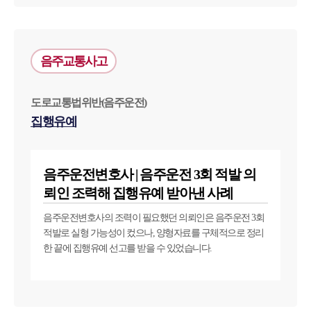
업무분야
음주교통사고
음주교통사고대응부 업무
전체
도로교통법위반(음주운전)
집행유예
구성원 소개
음주운전·교통사고전문변호사추천
음주운전변호사 | 음주운전 3회 적발 의
뢰인 조력해 집행유예 받아낸 사례
소식/자료
음주운전변호사의 조력이 필요했던 의뢰인은 음주운전 3회
적발로 실형 가능성이 컸으나, 양형자료를 구체적으로 정리
언론보도
한 끝에 집행유예 선고를 받을 수 있었습니다.
공지사항
법률 블로그
법률서식
뉴스레터/브로슈어
세미나