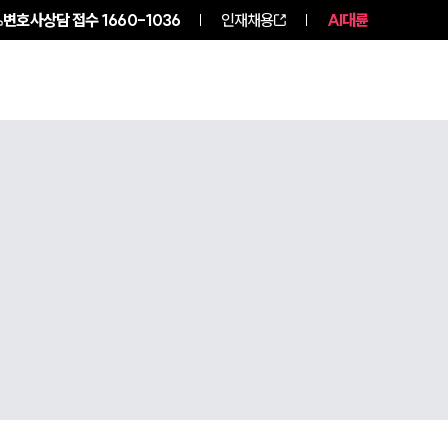
변호사상담 접수
1660-1036
인재채용
AI대륜
구성원 소개
소식/자료