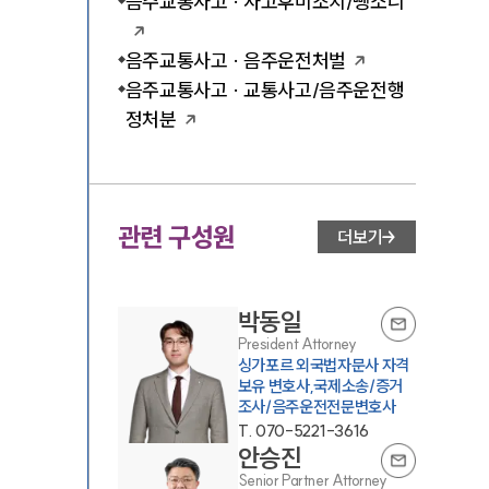
음주교통사고 · 사고후미조치/뺑소니
음주교통사고 · 음주운전처벌
음주교통사고 · 교통사고/음주운전행
정처분
관련 구성원
더보기
박동일
President Attorney
싱가포르 외국법자문사 자격
보유 변호사,국제소송/증거
조사/음주운전전문변호사
T.
070-5221-3616
안승진
Senior Partner Attorney