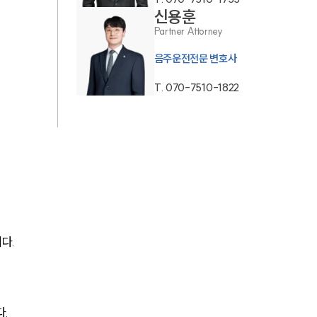
신용훈
AI대륜
Partner Attorney
음주운전전문 변호사
업무사례
T.
070-7510-1822
주요 업무사례
사례분석/최신동향
법률정보
법률지식인
고객후기
다.
업무분야
음주교통사고대응부 업무
다.