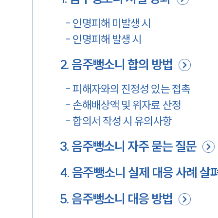
-
인명피해 미발생 시
-
인명피해 발생 시
2
.
음주뺑소니 합의 방법
-
피해자와의 진정성 있는 접촉
-
손해배상액 및 위자료 산정
-
합의서 작성 시 유의사항
3
.
음주뺑소니 자주 묻는 질문
4
.
음주뺑소니 실제 대응 사례 살
5
.
음주뺑소니 대응 방법