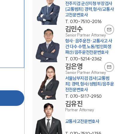
전주지검 군산지청 부장검사
[교통범죄] 경력,형사/교통사
고전문변호사
T.
070-7510-2016
김민수
Senior Partner Attorney
형사·음주운전·교통사고 사
건 다수 수행,노동/법인회생
파산/음주운전전문변호사
팀소개
T.
070-5214-2362
김은영
팀소개
Senior Partner Attorney
서울남부지검 검사[교통범
죄] 경력,형사/성범죄/음주운
대륜의 강점
전전문변호사
오시는 길
T.
070-5117-2950
김유진
글로벌 파트너 로펌
Partner Attorney
고객의 소리
교통사고전문변호사
통합검색
T.
070-7510-1755