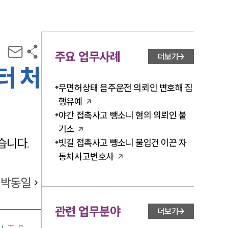
주요 업무사례
더보기
터 처
무면허상태 음주운전 의뢰인 변호해 집
행유예
야간 접촉사고 뺑소니 혐의 의뢰인 불
기소
습니다.
빗길 접촉사고 뺑소니 불입건 이끈 자
동차사고변호사
박동일
관련 업무분야
더보기