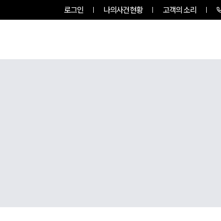
로그인
나의사건현황
고객의 소리
팀소개
업무사례
업무분야