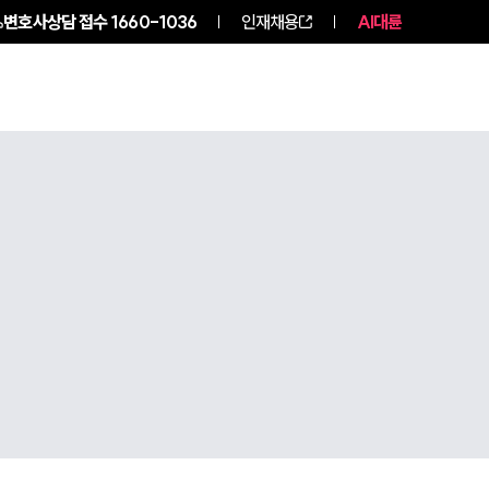
변호사상담 접수
1660-1036
인재채용
AI대륜
구성원 소개
소식/자료