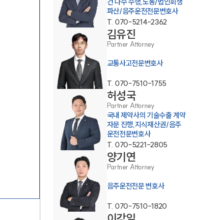
건 다수 수행,노동/법인회생
파산/음주운전전문변호사
T.
070-5214-2362
김유진
Partner Attorney
교통사고전문변호사
T.
070-7510-1755
팀소개
허성국
Partner Attorney
국내 제약사의 기술수출 계약
팀소개
자문 진행,지식재산권/음주
운전전문변호사
대륜의 강점
T.
070-5221-2805
양기연
오시는 길
Partner Attorney
글로벌 파트너 로펌
음주운전전문 변호사
고객의 소리
T.
070-7510-1820
이강일
통합검색