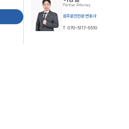
Partner Attorney
AI대륜
음주운전전문 변호사
업무사례
T.
070-5117-5510
주요 업무사례
사례분석/최신동향
법률정보
법률지식인
고객후기
업무분야
음주교통사고대응부 업무