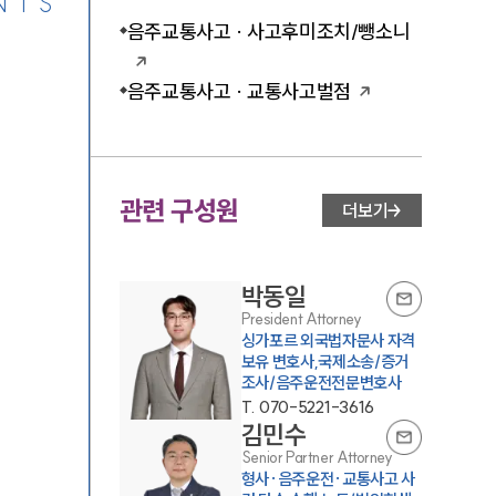
NTS
음주교통사고 · 사고후미조치/뺑소니
음주교통사고 · 교통사고벌점
관련 구성원
더보기
박동일
President Attorney
싱가포르 외국법자문사 자격
보유 변호사,국제소송/증거
조사/음주운전전문변호사
T.
070-5221-3616
김민수
Senior Partner Attorney
형사·음주운전·교통사고 사