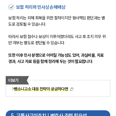
AI대륜
보험 처리와 민사상 손해배상
업무사례
보험 처리는 피해 회복을 위한 절차이지만 형사책임 판단과는 별
도로 검토될 수 있습니다.
주요 업무사례
사례분석/최신동향
따라서 보험 접수나 보상이 이루어졌더라도 사고 후 조치 의무 위
법률정보
반 여부는 별도로 판단될 수 있습니다.
법률지식인
고객후기
또한 이후 민사 분쟁으로 이어질 가능성도 있어, 과실비율, 치료 
경과, 사고 자료 등을 함께 정리해 두는 것이 필요합니다.
업무분야
음주교통사고대응부 업무
더보기
전체
뺑소니고소 대응 전략이 궁금하다면
구성원 소개
음주운전·교통사고전문변호사추천
5
.
교통사고미조치 | 변호사 조력 필요성