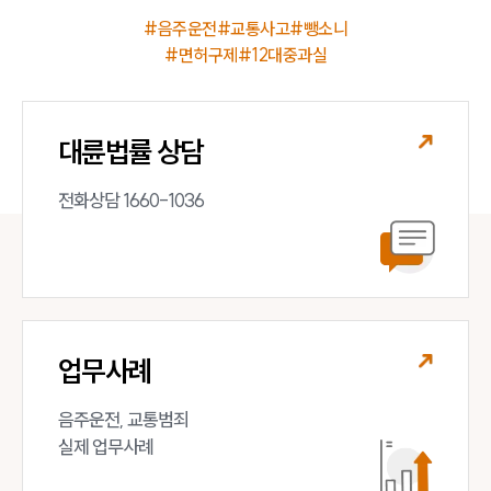
#음주운전
#교통사고
#뺑소니
#면허구제
#12대중과실
대륜법률 상담
전화상담 1660-1036
업무사례
음주운전, 교통범죄 

실제 업무사례