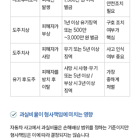
안전조치 
발생
벌금
필요
1년 이상 유기징역 
구호 조치 
피해자가 
도주치상
또는 500만
여부가 
부상
~3,000만 원 벌금
핵심
피해자가 
무기 또는 5년 이상 
사고 인식 
도주치사
사망
징역
여부 중요
사망 시 사형·무기 
피해자를 
가장 
또는 5년 이상 / 
유기 후 도주
방치 후 
중하게 
부상 시 3년 이상 
이탈
처벌
징역
과실비율이 형사책임에 미치는 영향
자동차 사고에서 과실비율은 손해배상 범위를 정하는 기준이지만 
형사책임은 이에 따라 결정되지는 않습니다.