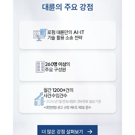
대륜의 주요 강점
로펌 대륜만의
AI·IT
기술 활용 소송 전략
260명 이상
의
주요 구성원
월간
1200+
건의
사건수임건수
*
2026년 1월 변호사협회 경유증표 발급 기준
*대한변협 광고 규정 제4조 제1호 준수
더 많은 강점 살펴보기