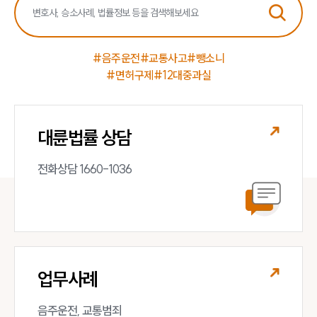
#음주운전
#교통사고
#뺑소니
#면허구제
#12대중과실
대륜법률 상담
전화상담 1660-1036
업무사례
음주운전, 교통범죄 
