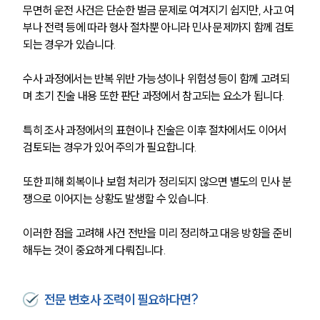
무면허 운전 사건은 단순한 벌금 문제로 여겨지기 쉽지만, 사고 여
통합검색
AI대륜
부나 전력 등에 따라 형사 절차뿐 아니라 민사 문제까지 함께 검토
되는 경우가 있습니다.
업무사례
수사 과정에서는 반복 위반 가능성이나 위험성 등이 함께 고려되
며 초기 진술 내용 또한 판단 과정에서 참고되는 요소가 됩니다.
주요 업무사례
사례분석/최신동향
법률정보
특히 조사 과정에서의 표현이나 진술은 이후 절차에서도 이어서 
법률지식인
검토되는 경우가 있어 주의가 필요합니다.
고객후기
또한 피해 회복이나 보험 처리가 정리되지 않으면 별도의 민사 분
쟁으로 이어지는 상황도 발생할 수 있습니다.
업무분야
이러한 점을 고려해 사건 전반을 미리 정리하고 대응 방향을 준비
음주교통사고대응부 업무
전체
해두는 것이 중요하게 다뤄집니다.
구성원 소개
전문 변호사 조력이 필요하다면?