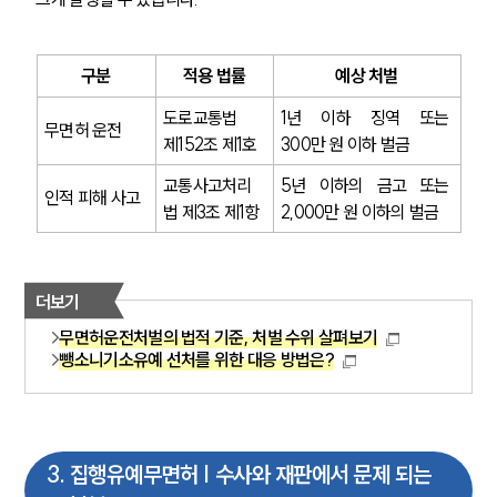
구분
적용 법률
예상 처벌
도로교통법 
1년 이하 징역 또는 
무면허 운전
제152조 제1호
300만 원 이하 벌금
교통사고처리
5년 이하의 금고 또는 
인적 피해 사고
법 제3조 제1항
2,000만 원 이하의 벌금
더보기
무면허운전처벌의 법적 기준, 처벌 수위 살펴보기
뺑소니기소유예 선처를 위한 대응 방법은?
3
.
집행유예무면허 | 수사와 재판에서 문제 되는