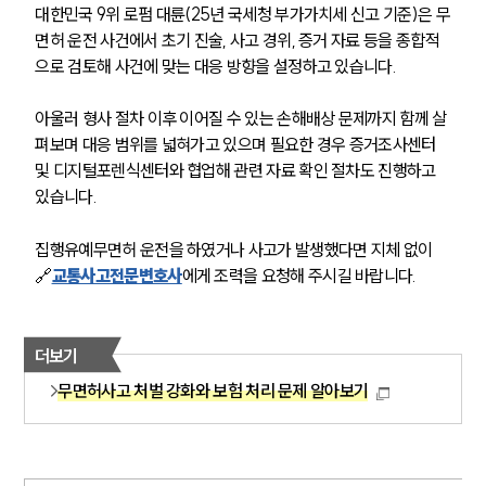
음주운전·교통사고전문변호사추천
대한민국 9위 로펌 대륜(25년 국세청 부가가치세 신고 기준)은 무
면허 운전 사건에서 초기 진술, 사고 경위, 증거 자료 등을 종합적
으로 검토해 사건에 맞는 대응 방향을 설정하고 있습니다.
소식/자료
아울러 형사 절차 이후 이어질 수 있는 손해배상 문제까지 함께 살
언론보도
펴보며 대응 범위를 넓혀가고 있으며 필요한 경우 증거조사센터 
공지사항
법률 블로그
및 디지털포렌식센터와 협업해 관련 자료 확인 절차도 진행하고 
법률서식
있습니다.
뉴스레터/브로슈어
세미나
집행유예무면허 운전을 하였거나 사고가 발생했다면 지체 없이 
🔗
교통사고전문변호사
에게 조력을 요청해 주시길 바랍니다.
대륜법률상담예약
대륜법률상담예약
더보기
무면허사고 처벌 강화와 보험 처리 문제 알아보기