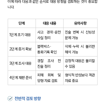
이에 따라 다음과 같은 순서로 대응 방향을 검토하는 것이 중요합
니다.
단계
대응 내용
유의사항
사고 경위·운전 
진술 번복 시 신빙성 
1단계 초기 대응
사실 정리
문제 가능
블랙박스·
삭제·누락 시 불리한 
2단계 증거 확보
통화기록 확인
해석 가능
경찰 조사 전 
감정적 대응은 불리할 
3단계 조사 대응
진술 정리
수 있음
팀소개
피해 회복 및 
형식적 반성보다 객관 
4단계 재판 준비
양형 자료 검토
자료 중요
팀소개
대륜의 강점
오시는 길
전반적 검토 방향
글로벌 파트너 로펌
고객의 소리