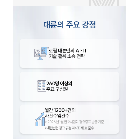
대륜의 주요 강점
로펌 대륜만의
AI·IT
기술 활용 소송 전략
260명 이상
의
주요 구성원
월간
1200+
건의
사건수임건수
*
2026년 1월 변호사협회 경유증표 발급 기준
*대한변협 광고 규정 제4조 제1호 준수