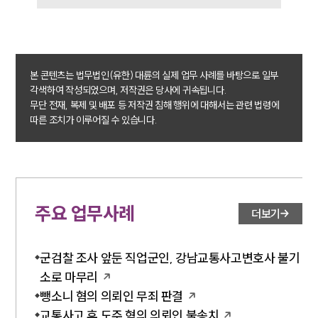
법률정보
법률지식인
고객후기
업무분야
본 콘텐츠는 법무법인(유한) 대륜의 실제 업무 사례를 바탕으로 일부
각색하여 작성되었으며, 저작권은 당사에 귀속됩니다.
음주교통사고대응부 업무
무단 전재, 복제 및 배포 등 저작권 침해 행위에 대해서는 관련 법령에
전체
따른 조치가 이루어질 수 있습니다.
구성원 소개
음주운전·교통사고전문변호사추천
주요 업무사례
더보기
소식/자료
군검찰 조사 앞둔 직업군인, 강남교통사고변호사 불기
언론보도
소로 마무리
공지사항
뺑소니 혐의 의뢰인 무죄 판결
법률 블로그
교통사고 후 도주 혐의 의뢰인 불송치
법률서식