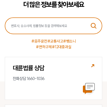
더 많은 정보를 찾아보세요
#음주운전
#교통사고
#뺑소니
#면허구제
#12대중과실
대륜법률 상담
전화상담 1660-1036