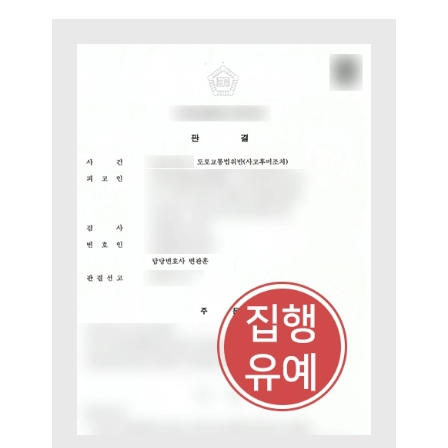
팀소개
팀소개
대륜의 강점
오시는 길
글로벌 파트너 로펌
고객의 소리
통합검색
AI대륜
업무사례
주요 업무사례
사례분석/최신동향