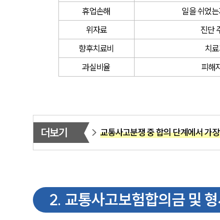
휴업손해
일을 쉬었는
위자료
진단 
향후치료비
치료
과실비율
피해자
더보기
교통사고분쟁 중 합의 단계에서 가장
2
.
교통사고보험합의금 및 형