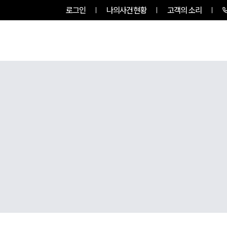
로그인
나의사건현황
고객의 소리
팀소개
업무사례
업무분야