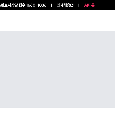
변호사상담 접수
1660-1036
인재채용
AI대륜
구성원 소개
소식/자료