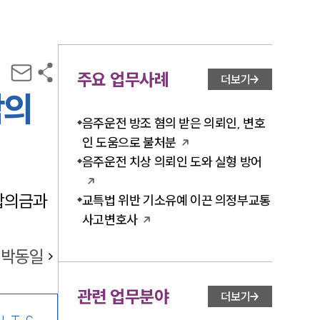
주요 업무사례
더보기
합의
음주운전 방조 혐의 받은 의뢰인, 변호
인 도움으로 불처분
음주운전 치상 의뢰인 도와 실형 방어
합의금과
교특법 위반 기소유예 이끈 의정부교통
사고변호사
박동일
관련 업무분야
더보기