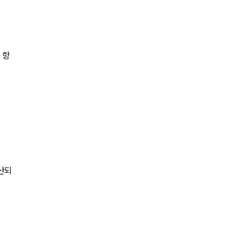
전체
구성원 소개
 항
음주운전·교통사고전문변호사추천
소식/자료
언론보도
공지사항
법률 블로그
산되
법률서식
뉴스레터/브로슈어