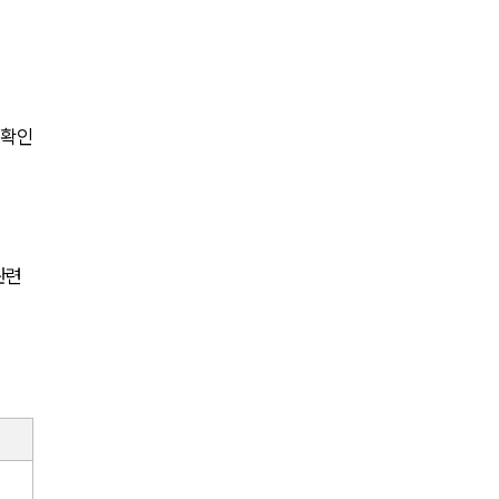
세미나
대륜법률상담예약
대륜법률상담예약
 확인
관련